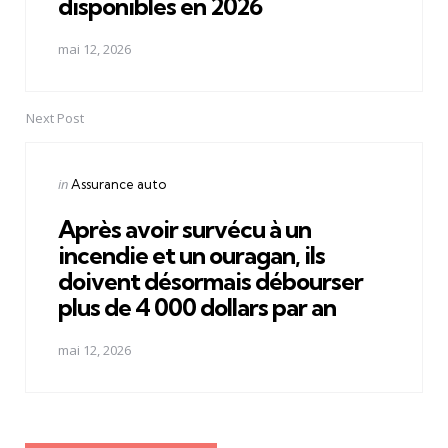
disponibles en 2026
mai 12, 2026
Next Post
Posted
in
Assurance auto
in
Après avoir survécu à un
incendie et un ouragan, ils
doivent désormais débourser
plus de 4 000 dollars par an
mai 12, 2026