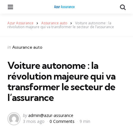
Menu
Se
Azur Assurance
Assurance auto
Voiture autonome : la
révolution majeure qui va transformer le secteur de l’assurance
Categories
Posted
in
Assurance auto
in
Voiture autonome : la
révolution majeure qui va
transformer le secteur de
l’assurance
Posted
by
admin@azur-assurance
3 mois ago
0 Comments
9 min
by