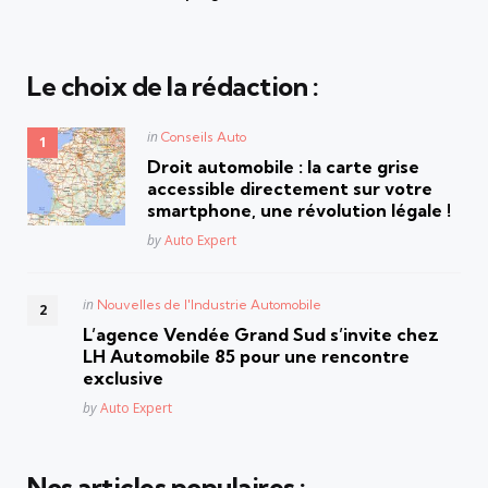
Le choix de la rédaction :
Posted
in
Conseils Auto
in
Droit automobile : la carte grise
accessible directement sur votre
smartphone, une révolution légale !
Posted
by
Auto Expert
Posted
in
Nouvelles de l'Industrie Automobile
in
L’agence Vendée Grand Sud s’invite chez
LH Automobile 85 pour une rencontre
exclusive
Posted
by
Auto Expert
Nos articles populaires :