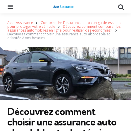
Menu
Se
Azur Assurance
Comprendre l’assurance auto : un guide essentiel
pour protéger votre véhicule
Découvrez comment comparer les
assurances automobiles en ligne pour réaliser des économies !
Découvrez comment choisir une assurance auto abordable et
adaptée à vos besoins
Découvrez comment
choisir une assurance auto