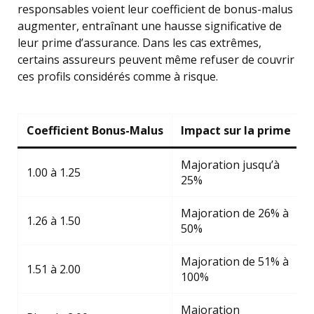
responsables voient leur coefficient de bonus-malus
augmenter, entraînant une hausse significative de
leur prime d’assurance. Dans les cas extrêmes,
certains assureurs peuvent même refuser de couvrir
ces profils considérés comme à risque.
Coefficient Bonus-Malus
Impact sur la prime
Majoration jusqu’à
C
1.00 à 1.25
25%
Majoration de 26% à
A
1.26 à 1.50
50%
Majoration de 51% à
S
1.51 à 2.00
100%
a
Majoration