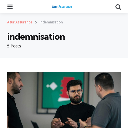
Menu
Se
Azur Assurance
indemnisation
indemnisation
5 Posts