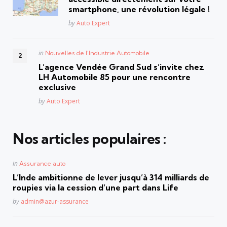
smartphone, une révolution légale !
Posted
by
Auto Expert
Posted
in
Nouvelles de l'Industrie Automobile
in
L’agence Vendée Grand Sud s’invite chez
LH Automobile 85 pour une rencontre
exclusive
Posted
by
Auto Expert
Nos articles populaires :
Posted
in
Assurance auto
in
L’Inde ambitionne de lever jusqu’à 314 milliards de
roupies via la cession d’une part dans Life
Posted
by
admin@azur-assurance