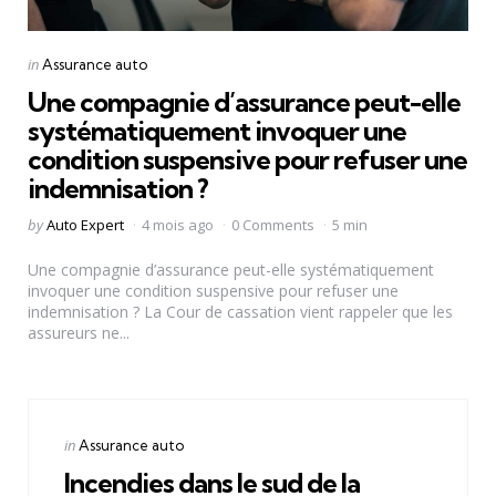
Categories
Posted
in
Assurance auto
in
Une compagnie d’assurance peut-elle
systématiquement invoquer une
condition suspensive pour refuser une
indemnisation ?
Posted
by
Auto Expert
4 mois ago
0 Comments
5 min
by
Une compagnie d’assurance peut-elle systématiquement
invoquer une condition suspensive pour refuser une
indemnisation ? La Cour de cassation vient rappeler que les
assureurs ne...
Categories
Posted
in
Assurance auto
in
Incendies dans le sud de la