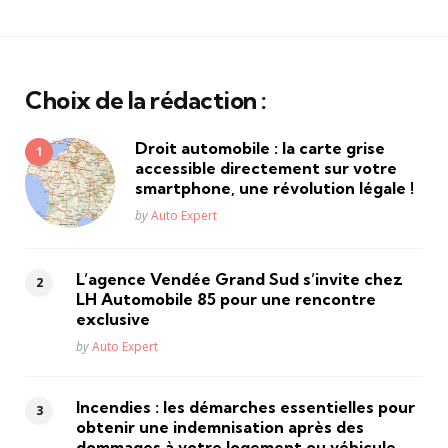
Choix de la rédaction :
Droit automobile : la carte grise
accessible directement sur votre
smartphone, une révolution légale !
Posted
by
Auto Expert
L’agence Vendée Grand Sud s’invite chez
LH Automobile 85 pour une rencontre
exclusive
Posted
by
Auto Expert
Incendies : les démarches essentielles pour
obtenir une indemnisation après des
dommages à votre logement ou véhicule