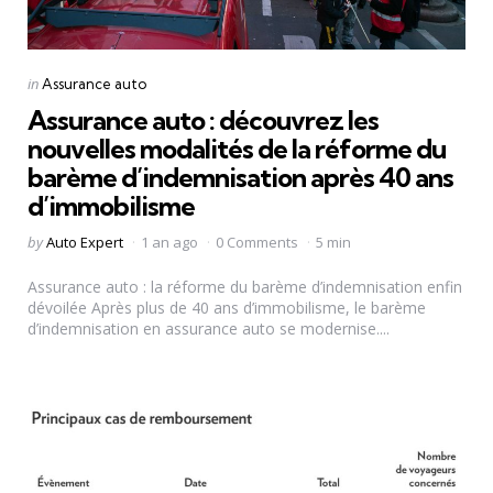
Categories
Posted
in
Assurance auto
in
Assurance auto : découvrez les
nouvelles modalités de la réforme du
barème d’indemnisation après 40 ans
d’immobilisme
Posted
by
Auto Expert
1 an ago
0 Comments
5 min
by
Assurance auto : la réforme du barème d’indemnisation enfin
dévoilée Après plus de 40 ans d’immobilisme, le barème
d’indemnisation en assurance auto se modernise....