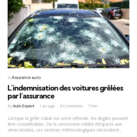
Categories
Posted
in
Assurance auto
in
L’indemnisation des voitures grêlées
par l’assurance
Posted
by
Auto Expert
1 an ago
0 Comments
7 min
by
Lorsque la grêle s’abat sur votre véhicule, les dégâts peuvent
être considérables. De la carrosserie criblée d’impacts aux
vitres brisées, ces sinistres météorologiques nécessitent...