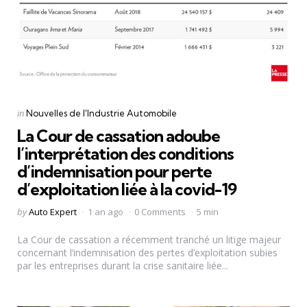
Categories
Posted
in
Nouvelles de l'Industrie Automobile
in
La Cour de cassation adoube
l’interprétation des conditions
d’indemnisation pour perte
d’exploitation liée à la covid-19
Posted
by
Auto Expert
1 an ago
0 Comments
5 min
by
La Cour de cassation a récemment tranché un litige majeur
concernant l’indemnisation des pertes d’exploitation subies
par les entreprises durant la crise sanitaire liée...