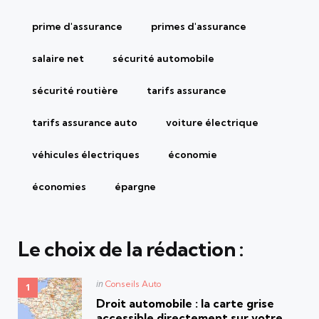
prime d'assurance
primes d'assurance
salaire net
sécurité automobile
sécurité routière
tarifs assurance
tarifs assurance auto
voiture électrique
véhicules électriques
économie
économies
épargne
Le choix de la rédaction :
Posted
in
Conseils Auto
in
Droit automobile : la carte grise
accessible directement sur votre