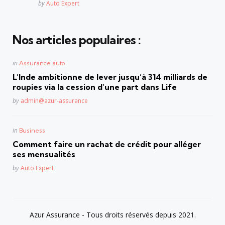
Posted
by
Auto Expert
Nos articles populaires :
Posted
in
Assurance auto
in
L’Inde ambitionne de lever jusqu’à 314 milliards de
roupies via la cession d’une part dans Life
Posted
by
admin@azur-assurance
Posted
in
Business
in
Comment faire un rachat de crédit pour alléger
ses mensualités
Posted
by
Auto Expert
Azur Assurance - Tous droits réservés depuis 2021.