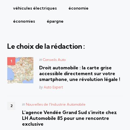
véhicules électriques
économie
économies
épargne
Le choix de la rédaction :
Posted
in
Conseils Auto
in
Droit automobile : la carte grise
accessible directement sur votre
smartphone, une révolution légale !
Posted
by
Auto Expert
Posted
in
Nouvelles de l'Industrie Automobile
in
L’agence Vendée Grand Sud s’invite chez
LH Automobile 85 pour une rencontre
exclusive