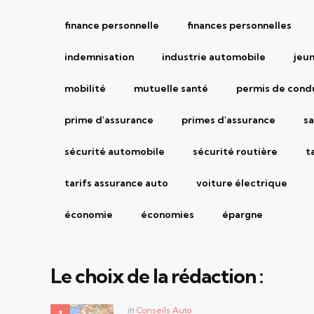
finance personnelle
finances personnelles
indemnisation
industrie automobile
jeu
mobilité
mutuelle santé
permis de cond
prime d'assurance
primes d'assurance
sa
sécurité automobile
sécurité routière
t
tarifs assurance auto
voiture électrique
économie
économies
épargne
Le choix de la rédaction :
Posted
in
Conseils Auto