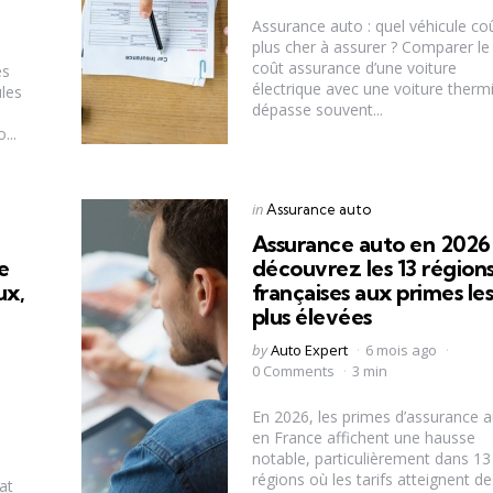
Assurance auto : quel véhicule co
plus cher à assurer ? Comparer le
coût assurance d’une voiture
es
électrique avec une voiture therm
ules
dépasse souvent...
...
Categories
Posted
in
Assurance auto
in
Assurance auto en 2026 
e
découvrez les 13 région
ux,
françaises aux primes le
plus élevées
Posted
by
Auto Expert
6 mois ago
by
0 Comments
3 min
En 2026, les primes d’assurance 
en France affichent une hausse
notable, particulièrement dans 13
régions où les tarifs atteignent de
at