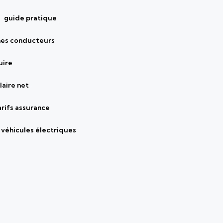
guide pratique
nes conducteurs
uire
laire net
arifs assurance
véhicules électriques