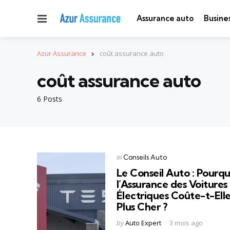
Menu
Assurance auto
Busine
Azur Assurance
coût assurance auto
coût assurance auto
6 Posts
Categories
Posted
in
Conseils Auto
in
Le Conseil Auto : Pourqu
l’Assurance des Voitures
Électriques Coûte-t-Ell
Plus Cher ?
Posted
by
Auto Expert
3 mois ago