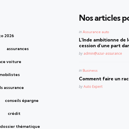
Nos articles po
Posted
in
Assurance auto
to 2026
in
L’Inde ambitionne de le
cession d’une part dan
assurances
Posted
by
admin@azur-assurance
nce voiture
Posted
in
Business
mobilistes
in
Comment faire un rach
Posted
by
Auto Expert
ls assurance
conseils épargne
crédit
dossier thématique