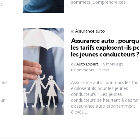
sommets. Comprendre ces...
ée
Categories
Posted
in
Assurance auto
in
Assurance auto : pourqu
les tarifs explosent-ils p
les jeunes conducteurs ?
Posted
by
Auto Expert
9 mois ago
by
0 Comments
5 min
 les
Assurance auto : pourquoi les tari
explosent-ils pour les jeunes
conducteurs ? Les jeunes
our
conducteurs se heurtent à des tar
d’assurance auto étonnamment
élevés,...