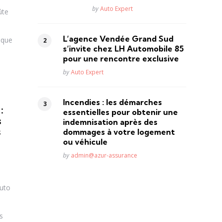
Posted
by
Auto Expert
ûte
L’agence Vendée Grand Sud
ique
s’invite chez LH Automobile 85
pour une rencontre exclusive
Posted
by
Auto Expert
Incendies : les démarches
:
essentielles pour obtenir une
s
indemnisation après des
s
dommages à votre logement
ou véhicule
Posted
by
admin@azur-assurance
auto
s