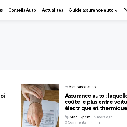
ss
Conseils Auto
Actualités
Guide assurance auto
P
Categories
Posted
in
Assurance auto
in
oi
Assurance auto : laquell
coûte le plus entre voit
e
électrique et thermique
Posted
by
Auto Expert
5 mois ago
by
0 Comments
4 min