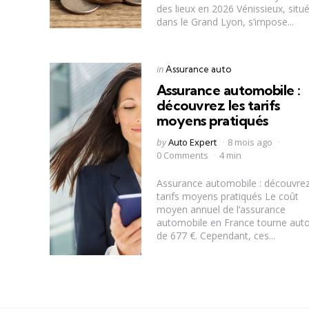
des lieux en 2026 Vénissieux, situ
dans le Grand Lyon, s’impose...
Categories
Posted
in
Assurance auto
in
Assurance automobile :
découvrez les tarifs
moyens pratiqués
Posted
by
Auto Expert
8 mois ago
by
0 Comments
4 min
Assurance automobile : découvrez
tarifs moyens pratiqués Le coût
moyen annuel de l’assurance
automobile en France tourne aut
de 677 €. Cependant, ces...