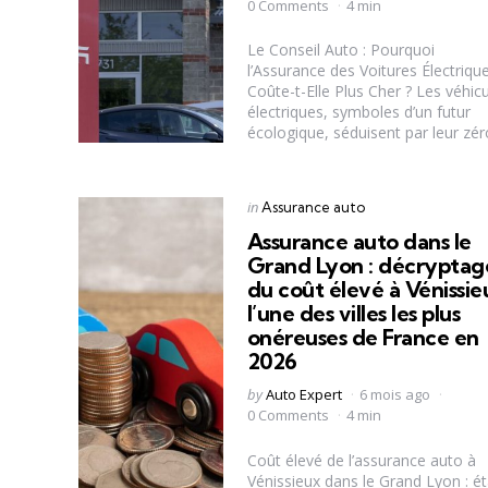
by
0 Comments
4 min
Le Conseil Auto : Pourquoi
l’Assurance des Voitures Électriqu
Coûte-t-Elle Plus Cher ? Les véhic
électriques, symboles d’un futur
écologique, séduisent par leur zéro
Categories
Posted
in
Assurance auto
in
Assurance auto dans le
Grand Lyon : décryptag
du coût élevé à Vénissie
l’une des villes les plus
onéreuses de France en
2026
Posted
by
Auto Expert
6 mois ago
by
0 Comments
4 min
Coût élevé de l’assurance auto à
Vénissieux dans le Grand Lyon : ét