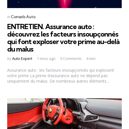
Categories
Posted
in
Conseils Auto
in
ENTRETIEN. Assurance auto :
découvrez les facteurs insoupçonnés
qui font exploser votre prime au-delà
du malus
Posted
by
Auto Expert
1 mois ago
0 Comments
4 min
by
Assurance auto : les facteurs insoupçonnés qui explosent
votre prime La prime d’assurance auto ne dépend pas
uniquement du malus. De nombreux autres éléments...