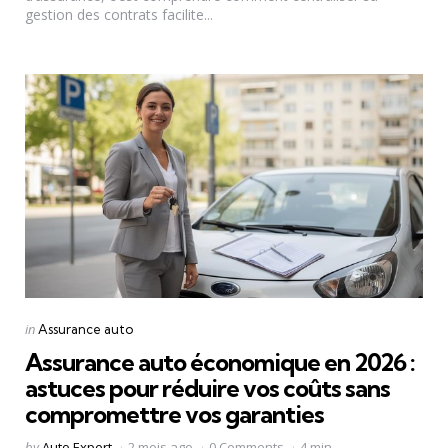
gestion des contrats facilite...
Categories
Posted
in
Assurance auto
in
Assurance auto économique en 2026 :
astuces pour réduire vos coûts sans
compromettre vos garanties
Posted
by
Auto Expert
2 mois ago
0 Comments
4 min