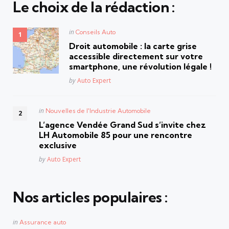
Le choix de la rédaction :
Posted
in
Conseils Auto
in
Droit automobile : la carte grise
accessible directement sur votre
smartphone, une révolution légale !
Posted
by
Auto Expert
Posted
in
Nouvelles de l'Industrie Automobile
in
L’agence Vendée Grand Sud s’invite chez
LH Automobile 85 pour une rencontre
exclusive
Posted
by
Auto Expert
Nos articles populaires :
Posted
in
Assurance auto