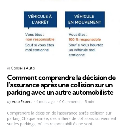
Categories
Posted
in
Conseils Auto
in
Comment comprendre la décision de
l’assurance après une collision sur un
parking avec un autre automobiliste
Posted
by
Auto Expert
4 mois ago
0 Comments
5 min
by
Comprendre la décision de l’assurance après collision sur
parking Chaque année, des milliers de collisions surviennent
sur les parkings, où les responsabilités ne sont...