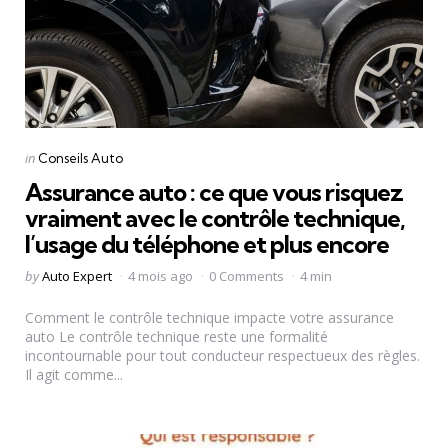
Categories
Posted
in
Conseils Auto
in
Assurance auto : ce que vous risquez
vraiment avec le contrôle technique,
l’usage du téléphone et plus encore
Posted
by
Auto Expert
4 mois ago
0 Comments
4 min
by
Comment le contrôle technique impacte votre assurance
auto Le contrôle technique reste une formalité
incontournable pour tout conducteur respectueux des règles.
Il agit comme...