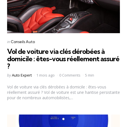
Categories
Posted
in
Conseils Auto
in
Vol de voiture via clés dérobées à
domicile : êtes-vous réellement assuré
?
Posted
by
Auto Expert
1 mois ago
0 Comments
5 min
by
Vol de voiture via clés dérobées à domicile : êtes-vous
réellement assuré ? Vol de voiture est une hantise persistante
pour de nombreux automobilistes,...