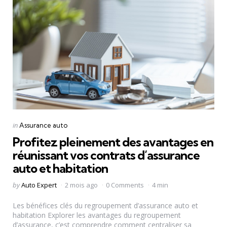
Categories
Posted
in
Assurance auto
in
Profitez pleinement des avantages en
réunissant vos contrats d’assurance
auto et habitation
Posted
by
Auto Expert
2 mois ago
0 Comments
4 min
by
Les bénéfices clés du regroupement d’assurance auto et
habitation Explorer les avantages du regroupement
d’assurance, c’est comprendre comment centraliser sa