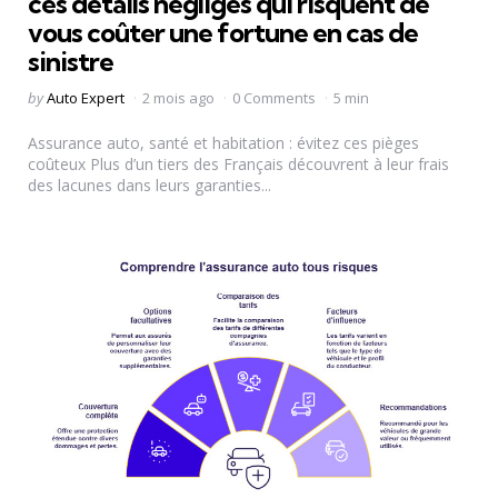
ces détails négligés qui risquent de
vous coûter une fortune en cas de
sinistre
Posted
by
Auto Expert
2 mois ago
0 Comments
5 min
by
Assurance auto, santé et habitation : évitez ces pièges
coûteux Plus d’un tiers des Français découvrent à leur frais
des lacunes dans leurs garanties...