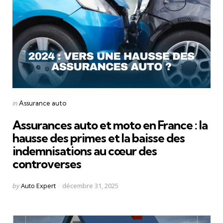
Categories
Posted
in
Assurance auto
in
Assurances auto et moto en France : la
hausse des primes et la baisse des
indemnisations au cœur des
controverses
Posted
by
Auto Expert
décembre 31, 2025
by