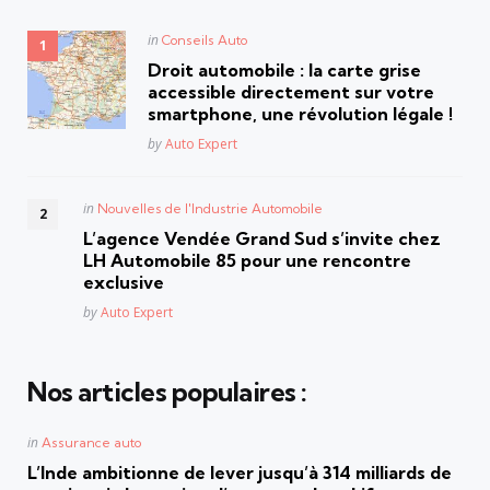
Posted
in
Conseils Auto
in
Droit automobile : la carte grise
accessible directement sur votre
smartphone, une révolution légale !
Posted
by
Auto Expert
Posted
in
Nouvelles de l'Industrie Automobile
in
L’agence Vendée Grand Sud s’invite chez
LH Automobile 85 pour une rencontre
exclusive
Posted
by
Auto Expert
Nos articles populaires :
Posted
in
Assurance auto
in
L’Inde ambitionne de lever jusqu’à 314 milliards de