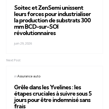
in
Soitec et ZenSemi unissent
leurs forces pour industrialiser
la production de substrats 300
mm BCD-sur-SOI
révolutionnaires
juin 29, 2026
Next Post
Posted
in
Assurance auto
in
Grêle dans les Yvelines : les
étapes cruciales à suivre sous 5
jours pour être indemnisé sans
frais