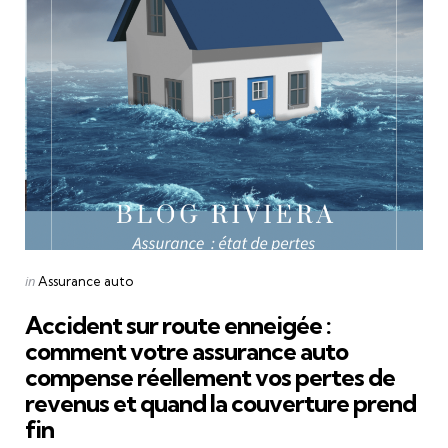
Categories
Posted
in
Assurance auto
in
Accident sur route enneigée :
comment votre assurance auto
compense réellement vos pertes de
revenus et quand la couverture prend
fin