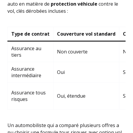
auto en matière de
protection véhicule
contre le
vol, clés dérobées incluses :
Type de contrat
Couverture vol standard
Clés
Assurance au
Non couverte
Non
tiers
Assurance
Oui
Souv
intermédiaire
Assurance tous
Oui, étendue
Souv
risques
Un automobiliste qui a comparé plusieurs offres a
pu choisir une formule tous risques avec option vol