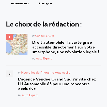
économies
épargne
Le choix de la rédaction :
Posted
in
Conseils Auto
in
Droit automobile : la carte grise
accessible directement sur votre
smartphone, une révolution légale !
Posted
by
Auto Expert
Posted
in
Nouvelles de l'Industrie Automobile
in
L’agence Vendée Grand Sud s’invite chez
LH Automobile 85 pour une rencontre
exclusive
Posted
by
Auto Expert