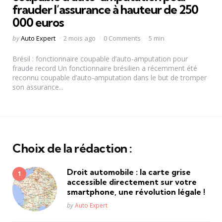
frauder l’assurance à hauteur de 250
000 euros
Posted
by
Auto Expert
2 mois ago
0 Comments
5 min
by
Brésil : fonctionnaire coupable d’auto-amputation pour
fraude record Un fonctionnaire brésilien a récemment été
reconnu coupable d’auto-amputation dans le but de tromper
son assurance...
Choix de la rédaction :
Droit automobile : la carte grise
accessible directement sur votre
smartphone, une révolution légale !
Posted
by
Auto Expert