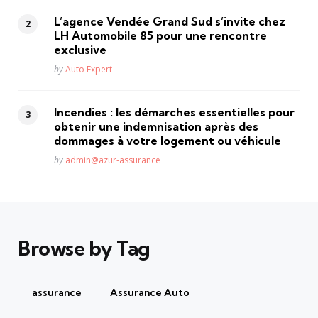
L’agence Vendée Grand Sud s’invite chez
LH Automobile 85 pour une rencontre
exclusive
Posted
by
Auto Expert
Incendies : les démarches essentielles pour
obtenir une indemnisation après des
dommages à votre logement ou véhicule
Posted
by
admin@azur-assurance
Browse by Tag
assurance
Assurance Auto