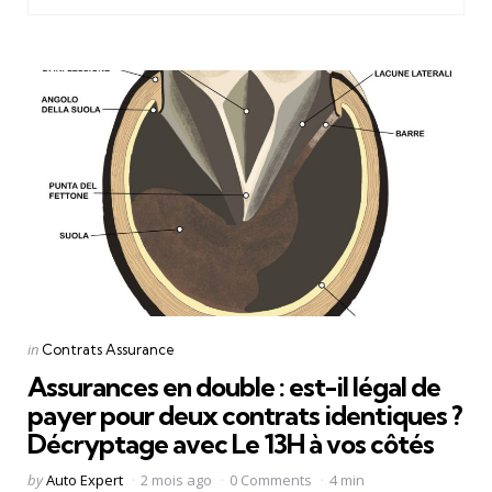
Categories
Posted
in
Contrats Assurance
in
Assurances en double : est-il légal de
payer pour deux contrats identiques ?
Décryptage avec Le 13H à vos côtés
Posted
by
Auto Expert
2 mois ago
0 Comments
4 min