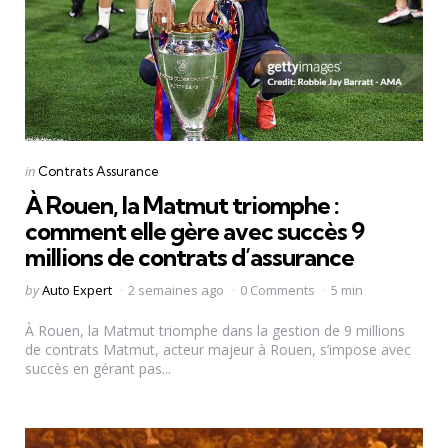
Categories
Posted
in
Contrats Assurance
in
À Rouen, la Matmut triomphe :
comment elle gère avec succès 9
millions de contrats d’assurance
Posted
by
Auto Expert
2 semaines ago
0 Comments
5 min
by
À Rouen, la Matmut triomphe dans la gestion de 9 millions
de contrats Matmut, acteur majeur à Rouen, s’impose avec
succès en gérant pas...