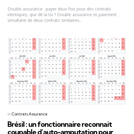
by
Double assurance : payer deux fois pour des contrats
identiques, que dit la loi ? Double assurance et paiement
simultané de deux contrats similaires...
Categories
Posted
in
Contrats Assurance
in
Brésil : un fonctionnaire reconnait
coupable d’auto-amputation pour