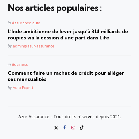
Nos articles populaires :
Posted
in
Assurance auto
in
L’Inde ambitionne de lever jusqu’à 314 milliards de
roupies via la cession d’une part dans Life
Posted
by
admin@azur-assurance
Posted
in
Business
in
Comment faire un rachat de crédit pour alléger
ses mensualités
Posted
by
Auto Expert
Azur Assurance - Tous droits réservés depuis 2021.