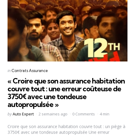
Categories
Posted
in
Contrats Assurance
in
« Croire que son assurance habitation
couvre tout : une erreur coûteuse de
3750€ avec une tondeuse
autopropulsée »
Posted
by
Auto Expert
2 semaines ago
0 Comments
4 min
by
Croire que son assurance habitation couvre tout : un piège à
3750€ avec une tondeuse autopropulsée Une erreur