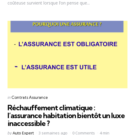
coûteuse survient lorsque l’on pense que...
Categories
Posted
in
Contrats Assurance
in
Réchauffement climatique :
l’assurance habitation bientôt un luxe
inaccessible ?
Posted
by
Auto Expert
3 semaines ago
0 Comments
4 min