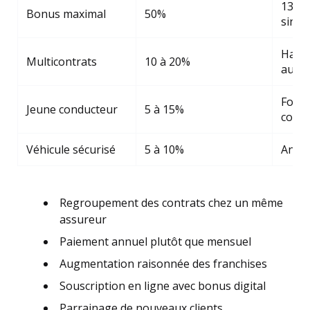
13 an
Bonus maximal
50%
sinist
Habit
Multicontrats
10 à 20%
auto
Form
Jeune conducteur
5 à 15%
comp
Véhicule sécurisé
5 à 10%
Antiv
Regroupement des contrats chez un même
assureur
Paiement annuel plutôt que mensuel
Augmentation raisonnée des franchises
Souscription en ligne avec bonus digital
Parrainage de nouveaux clients