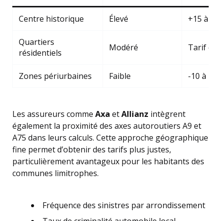
Centre historique
Élevé
+15 à 2
Quartiers
Modéré
Tarif de
résidentiels
Zones périurbaines
Faible
-10 à 15
Les assureurs comme
Axa
et
Allianz
intègrent
également la proximité des axes autoroutiers A9 et
A75 dans leurs calculs. Cette approche géographique
fine permet d’obtenir des tarifs plus justes,
particulièrement avantageux pour les habitants des
communes limitrophes.
Fréquence des sinistres par arrondissement