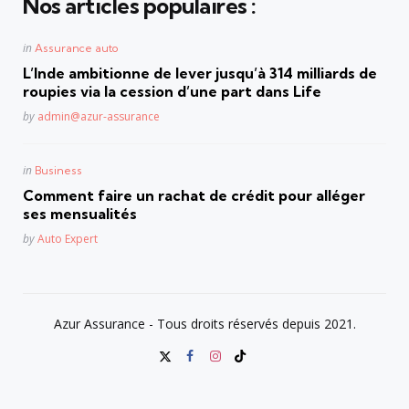
Nos articles populaires :
Posted
in
Assurance auto
in
L’Inde ambitionne de lever jusqu’à 314 milliards de
roupies via la cession d’une part dans Life
Posted
by
admin@azur-assurance
Posted
in
Business
in
Comment faire un rachat de crédit pour alléger
ses mensualités
Posted
by
Auto Expert
Azur Assurance - Tous droits réservés depuis 2021.