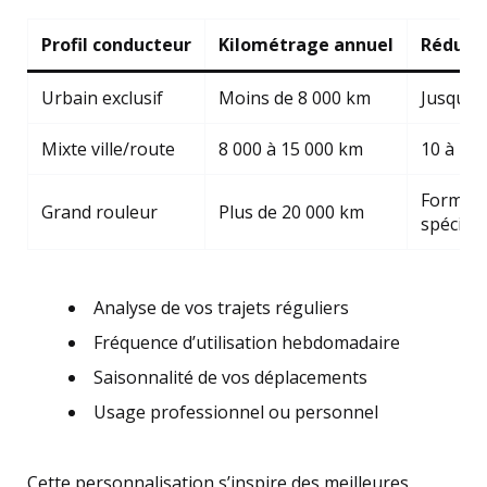
Profil conducteur
Kilométrage annuel
Réducti
Urbain exclusif
Moins de 8 000 km
Jusqu’à
Mixte ville/route
8 000 à 15 000 km
10 à 20
Formul
Grand rouleur
Plus de 20 000 km
spécifiq
Analyse de vos trajets réguliers
Fréquence d’utilisation hebdomadaire
Saisonnalité de vos déplacements
Usage professionnel ou personnel
Cette personnalisation s’inspire des meilleures