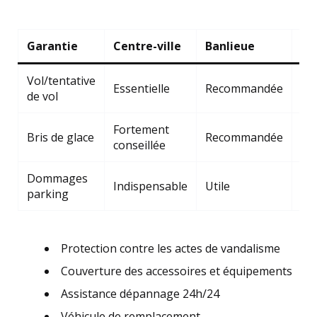
Garantie
Centre-ville
Banlieue
Zo
Vol/tentative
Essentielle
Recommandée
Op
de vol
Fortement
Bris de glace
Recommandée
St
conseillée
Dommages
Pe
Indispensable
Utile
parking
né
Protection contre les actes de vandalisme
Couverture des accessoires et équipements
Assistance dépannage 24h/24
Véhicule de remplacement