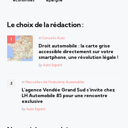
économies
épargne
Le choix de la rédaction :
Posted
in
Conseils Auto
in
Droit automobile : la carte grise
accessible directement sur votre
smartphone, une révolution légale !
Posted
by
Auto Expert
Posted
in
Nouvelles de l'Industrie Automobile
in
L’agence Vendée Grand Sud s’invite chez
LH Automobile 85 pour une rencontre
exclusive
Posted
by
Auto Expert