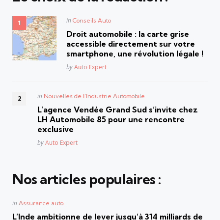
Posted
in
Conseils Auto
in
Droit automobile : la carte grise
accessible directement sur votre
smartphone, une révolution légale !
Posted
by
Auto Expert
Posted
in
Nouvelles de l'Industrie Automobile
in
L’agence Vendée Grand Sud s’invite chez
LH Automobile 85 pour une rencontre
exclusive
Posted
by
Auto Expert
Nos articles populaires :
Posted
in
Assurance auto
in
L’Inde ambitionne de lever jusqu’à 314 milliards de