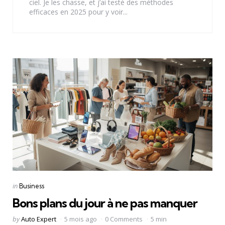
ciel. Je les chasse, et j’ai testé des méthodes
efficaces en 2025 pour y voir...
Categories
Posted
in
Business
in
Bons plans du jour à ne pas manquer
Posted
by
Auto Expert
5 mois ago
0 Comments
5 min