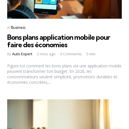
Categories
Posted
in
Business
in
Bons plans application mobile pour
faire des économies
Posted
by
Auto Expert
2 mois ago
0 Comments
5 min
by
Figure-toi comment les bons plans via une application mobile
peuvent transformer ton budget. En 2026, les
consommateurs veulent simplicité, promotions durables et
économies concrètes,...