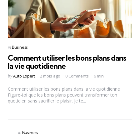
Categories
Posted
in
Business
in
Comment utiliser les bons plans dans
la vie quotidienne
Posted
by
Auto Expert
2 mois ago
0 Comments
6 min
by
Comment utiliser les bons plans dans la vie quotidienne
Figure-toi que les bons plans peuvent transformer ton
quotidien sans sacrifier le plaisir. Je te...
Categories
Posted
in
Business
in