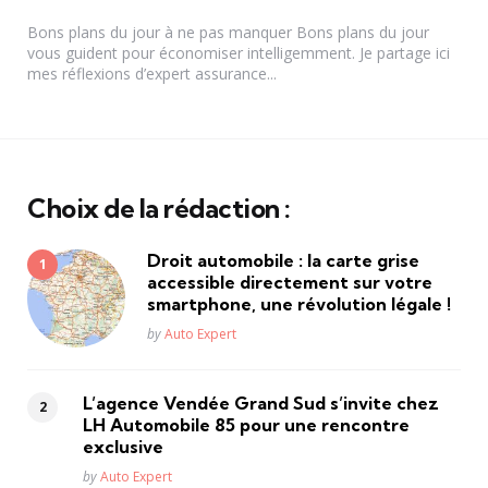
by
Bons plans du jour à ne pas manquer Bons plans du jour
vous guident pour économiser intelligemment. Je partage ici
mes réflexions d’expert assurance...
Choix de la rédaction :
Droit automobile : la carte grise
accessible directement sur votre
smartphone, une révolution légale !
Posted
by
Auto Expert
L’agence Vendée Grand Sud s’invite chez
LH Automobile 85 pour une rencontre
exclusive
Posted
by
Auto Expert