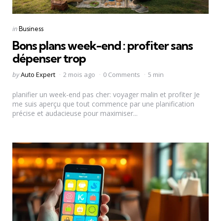
Categories
Posted
in
Business
in
Bons plans week-end : profiter sans
dépenser trop
Posted
by
Auto Expert
2 mois ago
0 Comments
5 min
by
planifier un week-end pas cher: voyager malin et profiter Je
me suis aperçu que tout commence par une planification
précise et audacieuse pour maximiser...