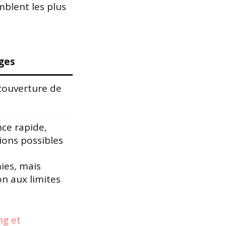
mblent les plus
ges
couverture de
nce rapide,
ions possibles
es, mais
on aux limites
ng et