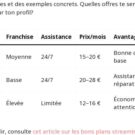
bles et des exemples concrets. Quelles offres te se
r ton profil?
Franchise
Assistance
Prix/mois
Avanta
Bonne 
Moyenne
24/7
15–20 €
base
Assista
Basse
24/7
20–28 €
réparat
Économi
Élevée
Limitée
12–16 €
attenti
ir, consulte
cet article sur les bons plans streami