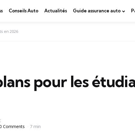
ss
Conseils Auto
Actualités
Guide assurance auto
P
ts en 2026
lans pour les étudi
t
0 Comments
7 min