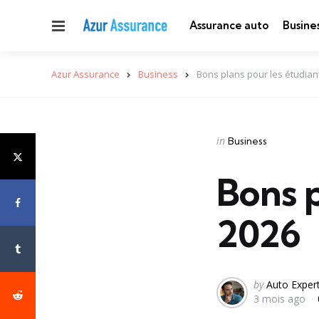
Menu
Assurance auto
Busine
Azur Assurance
Business
Bons plans pour les étudian
Categories
Posted
in
Business
in
Bons p
2026
Posted
by
Auto Exper
3 mois ago
by