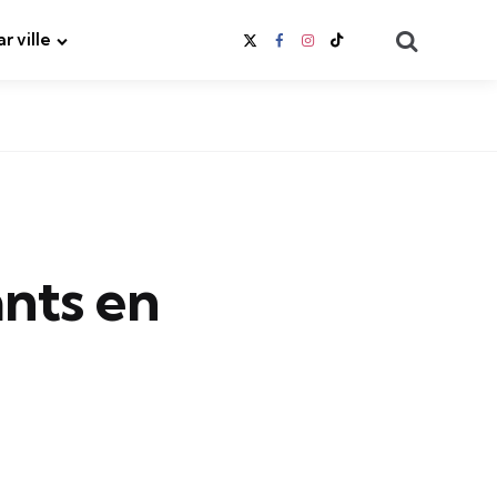
Search
ar ville
ants en