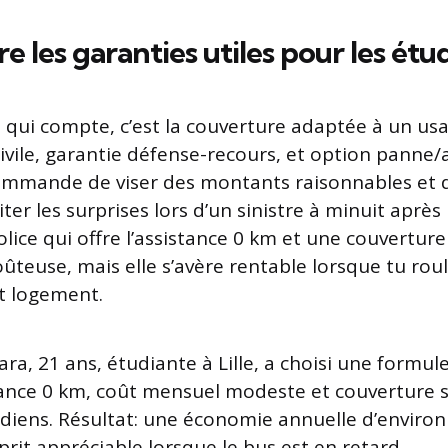
re les garanties utiles pour les étu
e qui compte, c’est la couverture adaptée à un us
civile, garantie défense-recours, et option panne/
commande de viser des montants raisonnables et 
ter les surprises lors d’un sinistre à minuit après 
lice qui offre l’assistance 0 km et une couvertur
oûteuse, mais elle s’avère rentable lorsque tu ro
t logement.
ara, 21 ans, étudiante à Lille, a choisi une formul
ance 0 km, coût mensuel modeste et couverture s
tidiens. Résultat: une économie annuelle d’environ
sprit appréciable lorsque le bus est en retard.