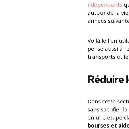
i‑dépendants
qu
autour de la vie
années suivante
Voilà le lien ut
pense aussi à r
transports et les
Réduire l
Dans cette sect
sans sacrifier l
en une étape cl
bourses et aid