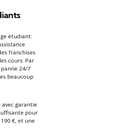
diants
age étudiant:
assistance
des franchises
les cours. Par
e panne 24/7
ules beaucoup
e avec garantie
uffisante pour
 190 €, et une