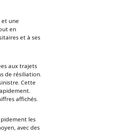
e et une
tout en
taires et à ses
iées aux trajets
 de résiliation.
inistre. Cette
 rapidement.
iffres affichés.
apidement les
moyen, avec des