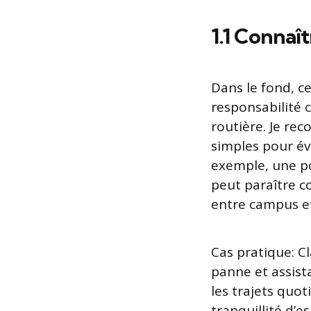
1.1 Connaît
Dans le fond, c
responsabilité 
routière. Je re
simples pour évi
exemple, une po
peut paraître c
entre campus e
Cas pratique: Cl
panne et assist
les trajets quo
tranquillité d’e