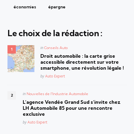
économies
épargne
Le choix de la rédaction :
Posted
in
Conseils Auto
in
Droit automobile : la carte grise
accessible directement sur votre
smartphone, une révolution légale !
Posted
by
Auto Expert
Posted
in
Nouvelles de l'Industrie Automobile
in
L’agence Vendée Grand Sud s’invite chez
LH Automobile 85 pour une rencontre
exclusive
Posted
by
Auto Expert