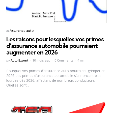
Categories
Posted
in
Assurance auto
in
Les raisons pour lesquelles vos primes
d’assurance automobile pourraient
augmenter en 2026
Posted
by
Auto Expert
10 mois ago
0 Comments
4 min
by
Pourquoi vos primes d’assurance auto pourraient grimper en
2026 Les primes d’assurance automobile s’annoncent plus
lourdes dès 2026, affectant de nombreux conducteurs.
Quelles sont...