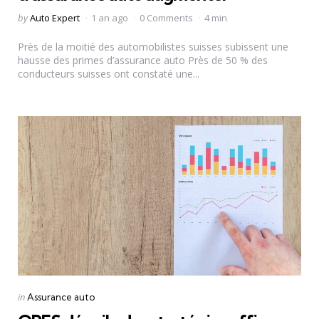
Posted
by
Auto Expert
1 an ago
0 Comments
4 min
by
Près de la moitié des automobilistes suisses subissent une
hausse des primes d’assurance auto Près de 50 % des
conducteurs suisses ont constaté une...
Categories
Posted
in
Assurance auto
in