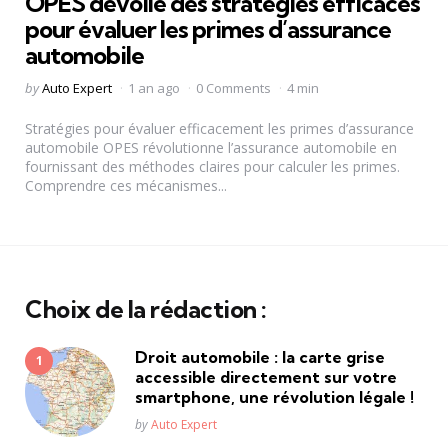
OPES dévoile des stratégies efficaces
pour évaluer les primes d’assurance
automobile
Posted
by
Auto Expert
1 an ago
0 Comments
4 min
by
Stratégies pour évaluer efficacement les primes d’assurance
automobile OPES révolutionne l’assurance automobile en
fournissant des méthodes claires pour calculer les primes.
Comprendre ces mécanismes...
Choix de la rédaction :
Droit automobile : la carte grise
accessible directement sur votre
smartphone, une révolution légale !
Posted
by
Auto Expert