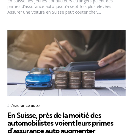
En Suisse, les jeunes conducteurs étrangers paient des
primes d’assurance auto jusqu’à sept fois plus élevées
Assurer une voiture en Suisse peut coûter cher,...
Categories
Posted
in
Assurance auto
in
En Suisse, près de la moitié des
automobilistes voient leurs primes
d’assurance auto augmenter