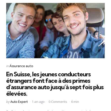
Categories
Posted
in
Assurance auto
in
En Suisse, les jeunes conducteurs
étrangers font face à des primes
d’assurance auto jusqu’à sept fois plus
élevées.
Posted
by
Auto Expert
1 an ago
0 Comments
6 min
by