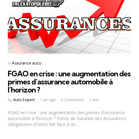
Categories
Posted
in
Assurance auto
in
FGAO en crise : une augmentation des
primes d’assurance automobile à
l’horizon ?
Posted
by
Auto Expert
1 an ago
0 Comments
5 min
by
FGAO en crise : une augmentation des primes d’assurance
automobile à l’horizon ? Fonds de Garantie des Assurances
Obligatoires (FGAO) fait face à un...