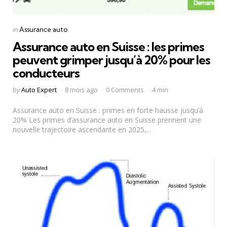
Categories
Posted
in
Assurance auto
in
Assurance auto en Suisse : les primes
peuvent grimper jusqu’à 20% pour les
conducteurs
Posted
by
Auto Expert
8 mois ago
0 Comments
4 min
by
Assurance auto en Suisse : primes en forte hausse jusqu’à
20% Les primes d’assurance auto en Suisse prennent une
nouvelle trajectoire ascendante en 2025,...