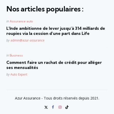
Nos articles populaires :
Posted
in
Assurance auto
in
L’Inde ambitionne de lever jusqu’à 314 milliards de
roupies via la cession d’une part dans Life
Posted
by
admin@azur-assurance
Posted
in
Business
in
Comment faire un rachat de crédit pour alléger
ses mensualités
Posted
by
Auto Expert
Azur Assurance - Tous droits réservés depuis 2021.