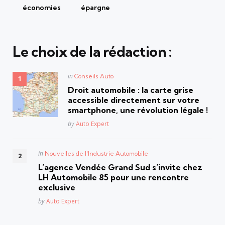
économies
épargne
Le choix de la rédaction :
Posted
in
Conseils Auto
in
Droit automobile : la carte grise
accessible directement sur votre
smartphone, une révolution légale !
Posted
by
Auto Expert
Posted
in
Nouvelles de l'Industrie Automobile
in
L’agence Vendée Grand Sud s’invite chez
LH Automobile 85 pour une rencontre
exclusive
Posted
by
Auto Expert