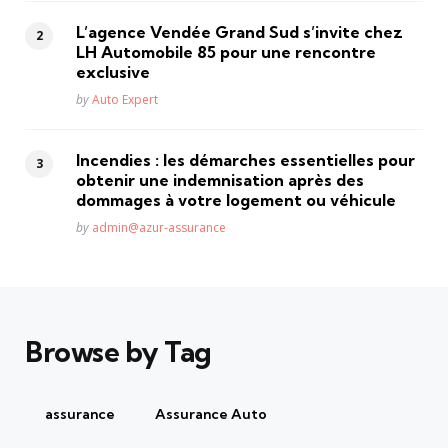
L’agence Vendée Grand Sud s’invite chez
LH Automobile 85 pour une rencontre
exclusive
Posted
by
Auto Expert
Incendies : les démarches essentielles pour
obtenir une indemnisation après des
dommages à votre logement ou véhicule
Posted
by
admin@azur-assurance
Browse by Tag
assurance
Assurance Auto