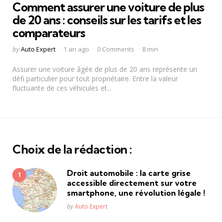
Comment assurer une voiture de plus
de 20 ans : conseils sur les tarifs et les
comparateurs
Posted
by
Auto Expert
1 an ago
0 Comments
8 min
by
Assurer une voiture âgée de plus de 20 ans représente un
défi particulier pour tout propriétaire. Entre la valeur
fluctuante de ces véhicules et...
Choix de la rédaction :
Droit automobile : la carte grise
accessible directement sur votre
smartphone, une révolution légale !
Posted
by
Auto Expert