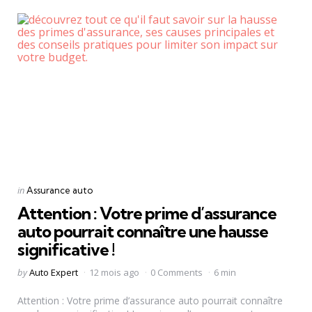
Categories
Posted
in
Assurance auto
in
Attention : Votre prime d’assurance
auto pourrait connaître une hausse
significative !
Posted
by
Auto Expert
12 mois ago
0 Comments
6 min
by
Attention : Votre prime d’assurance auto pourrait connaître