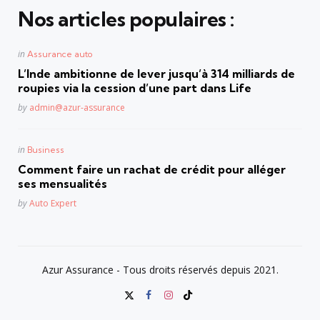
Nos articles populaires :
Posted
in
Assurance auto
in
L’Inde ambitionne de lever jusqu’à 314 milliards de
roupies via la cession d’une part dans Life
Posted
by
admin@azur-assurance
Posted
in
Business
in
Comment faire un rachat de crédit pour alléger
ses mensualités
Posted
by
Auto Expert
Azur Assurance - Tous droits réservés depuis 2021.