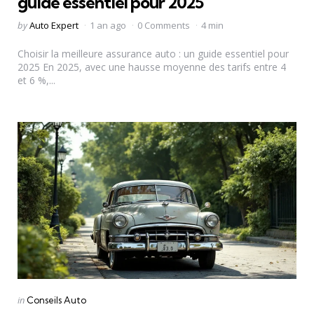
guide essentiel pour 2025
Posted
by
Auto Expert
1 an ago
0 Comments
4 min
by
Choisir la meilleure assurance auto : un guide essentiel pour
2025 En 2025, avec une hausse moyenne des tarifs entre 4
et 6 %,...
Categories
Posted
in
Conseils Auto
in