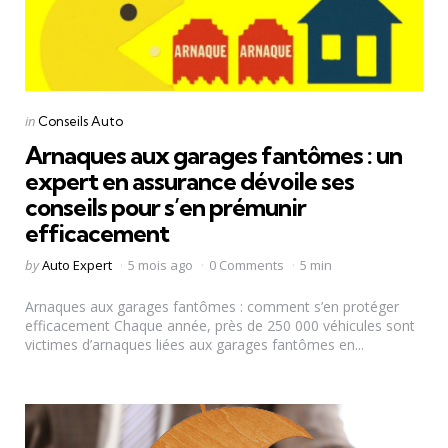
Categories
Posted
in
Conseils Auto
in
Arnaques aux garages fantômes : un
expert en assurance dévoile ses
conseils pour s’en prémunir
efficacement
Posted
by
Auto Expert
5 mois ago
0 Comments
5 min
by
Arnaques aux garages fantômes : comment s’en protéger
efficacement Chaque année, près de 250 000 véhicules sont
victimes d’arnaques liées aux garages fantômes en...