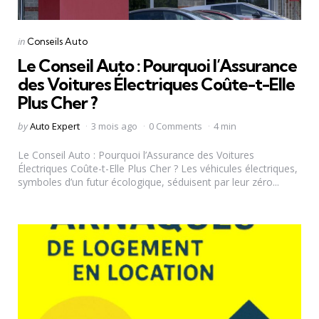
Categories
Posted
in
Conseils Auto
in
Le Conseil Auto : Pourquoi l’Assurance
des Voitures Électriques Coûte-t-Elle
Plus Cher ?
Posted
by
Auto Expert
3 mois ago
0 Comments
4 min
by
Le Conseil Auto : Pourquoi l’Assurance des Voitures
Électriques Coûte-t-Elle Plus Cher ? Les véhicules électriques,
symboles d’un futur écologique, séduisent par leur zéro...