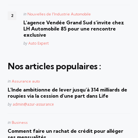
Posted
in
Nouvelles de l'Industrie Automobile
in
L’agence Vendée Grand Sud s’invite chez
LH Automobile 85 pour une rencontre
exclusive
Posted
by
Auto Expert
Nos articles populaires :
Posted
in
Assurance auto
in
L’Inde ambitionne de lever jusqu’à 314 milliards de
roupies via la cession d’une part dans Life
Posted
by
admin@azur-assurance
Posted
in
Business
in
Comment faire un rachat de crédit pour alléger
ses mensualités