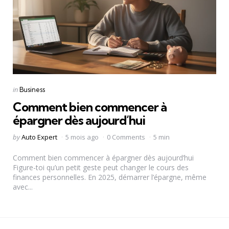
Categories
Posted
in
Business
in
Comment bien commencer à
épargner dès aujourd’hui
Posted
by
Auto Expert
5 mois ago
0 Comments
5 min
by
Comment bien commencer à épargner dès aujourd’hui
Figure-toi qu’un petit geste peut changer le cours des
finances personnelles. En 2025, démarrer l’épargne, même
avec...