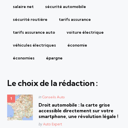
salaire net
sécurité automobile
sécurité routière
tarifs assurance
tarifs assurance auto
voiture électrique
véhicules électriques
économie
économies
épargne
Le choix de la rédaction :
Posted
in
Conseils Auto
in
Droit automobile : la carte grise
accessible directement sur votre
smartphone, une révolution légale !
Posted
by
Auto Expert