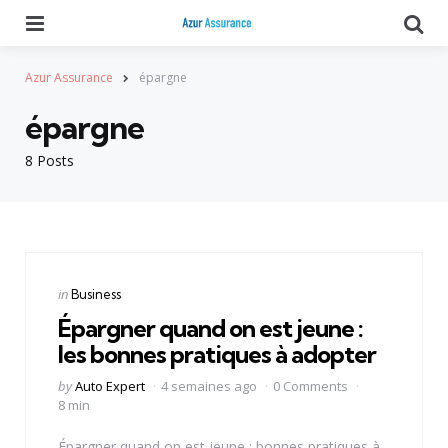
Menu
Se
Azur Assurance
épargne
épargne
8 Posts
Categories
Posted
in
Business
in
Épargner quand on est jeune :
les bonnes pratiques à adopter
Posted
by
Auto Expert
4 semaines ago
0 Comments
by
8 min
Épargner quand on est jeune : bonnes pratiques à