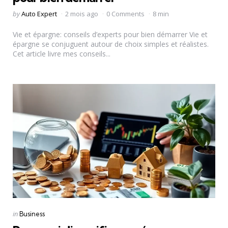
Posted
by
Auto Expert
2 mois ago
0 Comments
8 min
by
Vie et épargne: conseils d’experts pour bien démarrer Vie et
épargne se conjuguent autour de choix simples et réalistes.
Cet article livre mes conseils...
Categories
Posted
in
Business
in