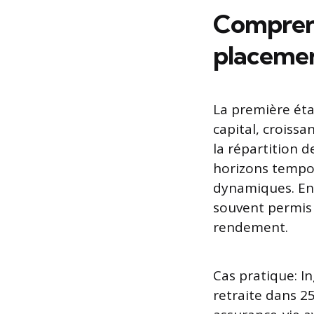
Comprendr
placeme
La première éta
capital, croissa
la répartition d
horizons tempor
dynamiques. En 
souvent permis 
rendement.
Cas pratique: I
retraite dans 25