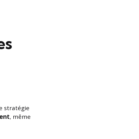
es
e stratégie
ent
, même