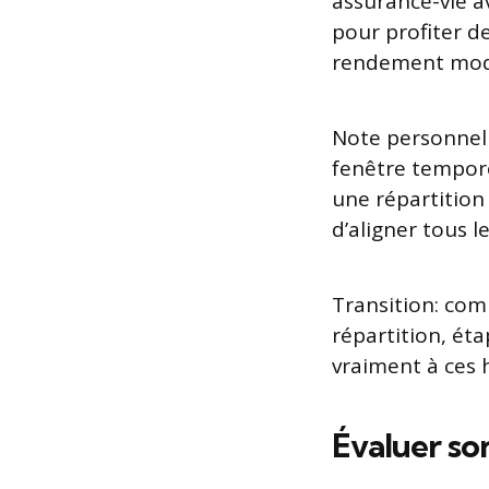
assurance-vie a
pour profiter d
rendement modér
Note personnell
fenêtre tempore
une répartition 
d’aligner tous l
Transition: com
répartition, ét
vraiment à ces h
Évaluer son