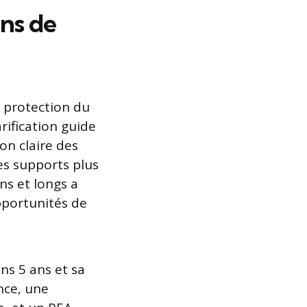
ons de
: protection du
arification guide
ion claire des
es supports plus
ns et longs a
pportunités de
ns 5 ans et sa
nce, une