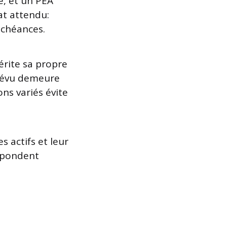
e, et un PEA
at attendu:
échéances.
rite sa propre
prévu demeure
ons variés évite
 actifs et leur
espondent