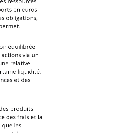
 des ressources
ports en euros
s obligations,
 permet.
ion équilibrée
 actions via un
une relative
taine liquidité.
nces et des
 des produits
 des frais et la
 que les