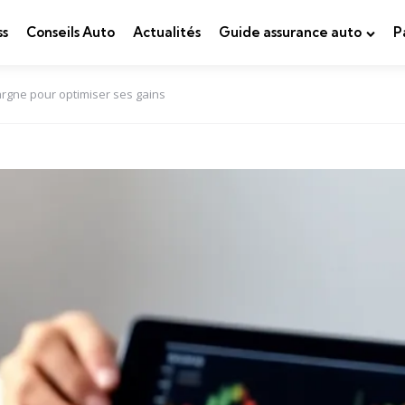
ss
Conseils Auto
Actualités
Guide assurance auto
P
argne pour optimiser ses gains