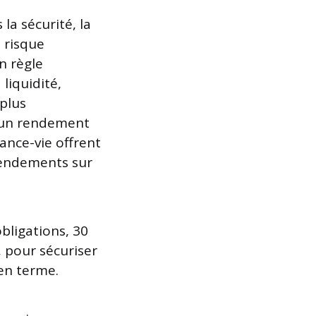
la sécurité, la
e risque
n règle
liquidité,
 plus
r un rendement
ance-vie offrent
 rendements sur
obligations, 30
 pour sécuriser
yen terme.