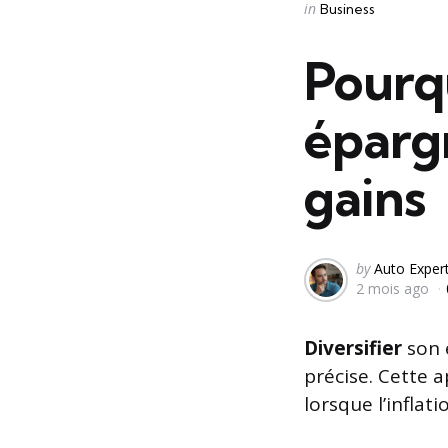
Categories
Posted
in
Business
in
Pourqu
éparg
gains
Posted
by
Auto Exper
2 mois ago
by
Diversifier
son 
précise. Cette 
lorsque l’inflat