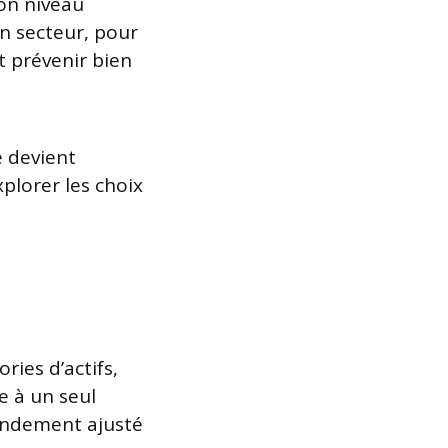
on niveau
un secteur, pour
t prévenir bien
é devient
plorer les choix
ries d’actifs,
e à un seul
 rendement ajusté