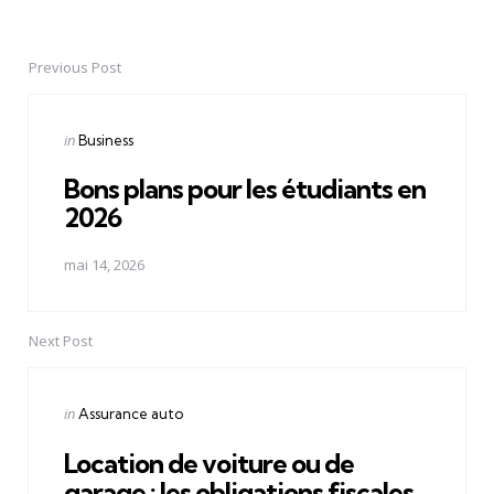
Previous Post
Post
navigation
Posted
in
Business
in
Bons plans pour les étudiants en
2026
mai 14, 2026
Next Post
Posted
in
Assurance auto
in
Location de voiture ou de
garage : les obligations fiscales