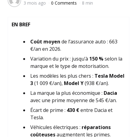
3 mois ago
0 Comments
8 min
by
EN BREF
Coût moyen
de l’assurance auto : 663
€/an en 2026.
Variation du prix : jusqu’à
150 %
selon la
marque et le type de motorisation.
Les modèles les plus chers :
Tesla Model
3
(1 009 €/an),
Model Y
(938 €/an).
La marque la plus économique :
Dacia
avec une prime moyenne de 545 €/an.
Écart de prime :
430 €
entre Dacia et
Tesla.
Véhicules électriques :
réparations
coûteuses
augmentent les primes.