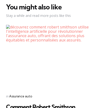
You might also like
Stay a while and read more posts like this
Categories
Posted
in
Assurance auto
in
Comment Robert Smithson