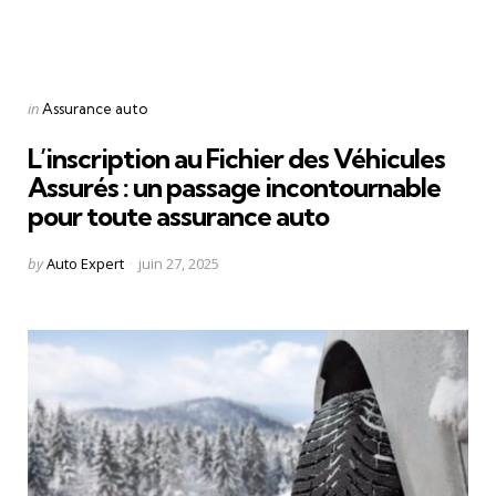
Categories
Posted
in
Assurance auto
in
L’inscription au Fichier des Véhicules
Assurés : un passage incontournable
pour toute assurance auto
Posted
by
Auto Expert
juin 27, 2025
by