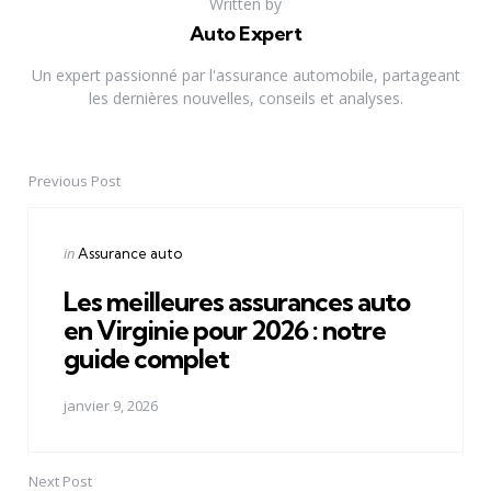
Written by
Auto Expert
Un expert passionné par l'assurance automobile, partageant
les dernières nouvelles, conseils et analyses.
Previous Post
Post
navigation
Posted
in
Assurance auto
in
Les meilleures assurances auto
en Virginie pour 2026 : notre
guide complet
janvier 9, 2026
Next Post