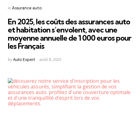
Categories
Posted
in
Assurance auto
in
En 2025, les coûts des assurances auto
et habitation s’envolent, avec une
moyenne annuelle de 1 000 euros pour
les Français
Posted
by
Auto Expert
août 8, 2025
by