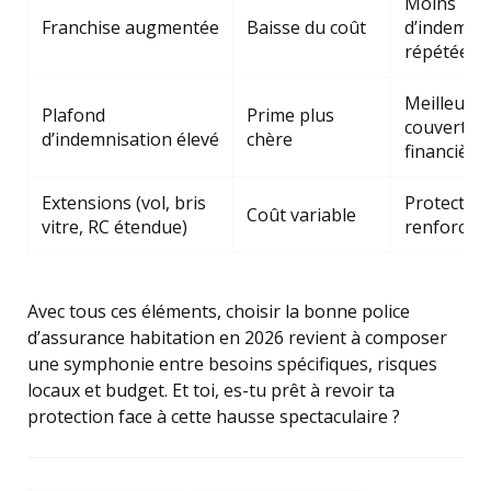
Moins
Franchise augmentée
Baisse du coût
d’indemni
répétée
Meilleure
Plafond
Prime plus
couvertur
d’indemnisation élevé
chère
financière
Extensions (vol, bris
Protection
Coût variable
vitre, RC étendue)
renforcée
Avec tous ces éléments, choisir la bonne police
d’assurance habitation en 2026 revient à composer
une symphonie entre besoins spécifiques, risques
locaux et budget. Et toi, es-tu prêt à revoir ta
protection face à cette hausse spectaculaire ?