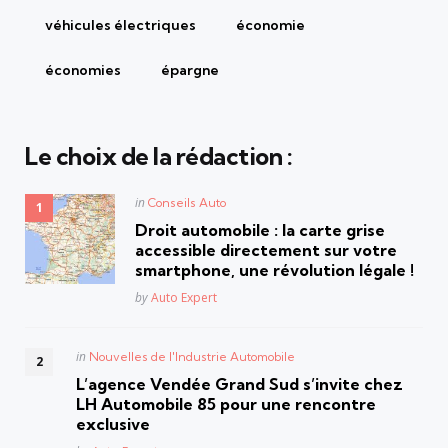
véhicules électriques
économie
économies
épargne
Le choix de la rédaction :
Posted
in
Conseils Auto
in
Droit automobile : la carte grise
accessible directement sur votre
smartphone, une révolution légale !
Posted
by
Auto Expert
Posted
in
Nouvelles de l'Industrie Automobile
in
L’agence Vendée Grand Sud s’invite chez
LH Automobile 85 pour une rencontre
exclusive