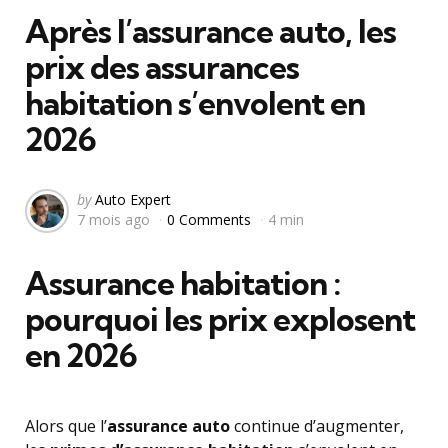
Après l’assurance auto, les
prix des assurances
habitation s’envolent en
2026
Posted
by
Auto Expert
7 mois ago
0 Comments
4 min
by
Assurance habitation :
pourquoi les prix explosent
en 2026
Alors que l’
assurance auto
continue d’augmenter,