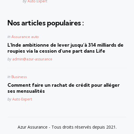
Posted
by
Auto Expert
Nos articles populaires :
Posted
in
Assurance auto
in
L’Inde ambitionne de lever jusqu’à 314 milliards de
roupies via la cession d’une part dans Life
Posted
by
admin@azur-assurance
Posted
in
Business
in
Comment faire un rachat de crédit pour alléger
ses mensualités
Posted
by
Auto Expert
Azur Assurance - Tous droits réservés depuis 2021.