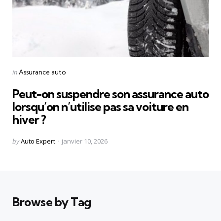
Categories
Posted
in
Assurance auto
in
Peut-on suspendre son assurance auto
lorsqu’on n’utilise pas sa voiture en
hiver ?
Posted
by
Auto Expert
janvier 10, 2026
by
Browse by Tag