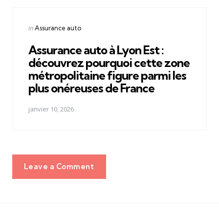
Posted
in
Assurance auto
in
Assurance auto à Lyon Est :
découvrez pourquoi cette zone
métropolitaine figure parmi les
plus onéreuses de France
janvier 10, 2026
Leave a Comment