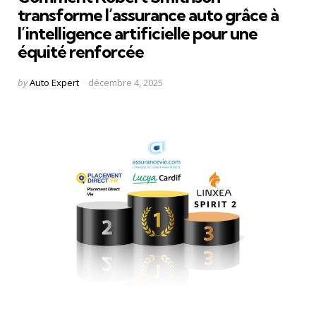
transforme l’assurance auto grâce à
l’intelligence artificielle pour une
équité renforcée
Posted
by
Auto Expert
décembre 4, 2025
by