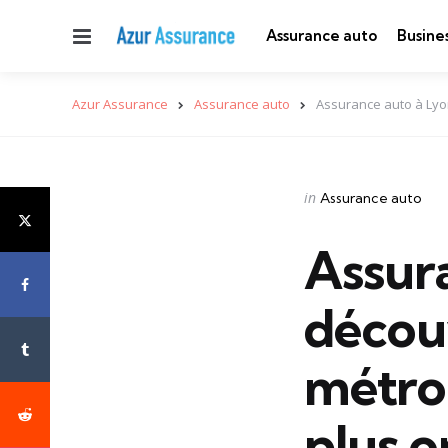
Menu
Assurance auto
Busine
Azur Assurance
Assurance auto
Assurance auto à Lyon
Categories
Posted
in
Assurance auto
in
Assura
décou
métrop
plus 