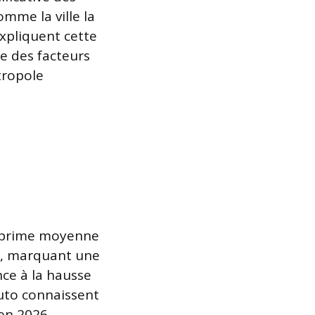
mme la ville la
xpliquent cette
e des facteurs
tropole
a prime moyenne
, marquant une
ce à la hausse
auto connaissent
en 2026.