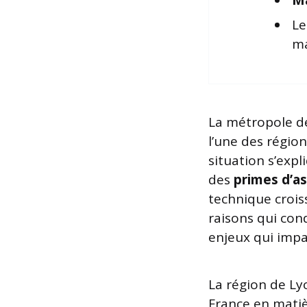
Ma
L
ma
La métropole de
l’une des régio
situation s’exp
des
primes d’a
technique crois
raisons qui con
enjeux qui impa
La région de Ly
France en matiè