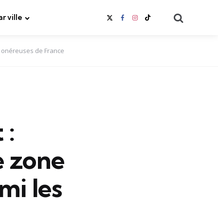
Search
ar ville
us onéreuses de France
 :
e zone
mi les