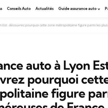
ss
Conseils Auto
Actualités
Guide assurance auto
P
 Est : découvrez pourquoi cette zone métropolitaine figure parmi les pl
nce auto à Lyon Est
vrez pourquoi cett
olitaine figure par
onéreuses de France