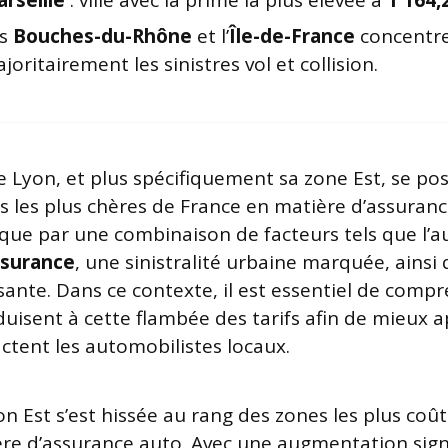
rseille
: ville avec la prime la plus élevée à
1 164,
es
Bouches-du-Rhône
et l’
Île-de-France
concentr
joritairement les sinistres vol et collision.
 Lyon, et plus spécifiquement sa zone Est, se p
ns les plus chères de France en matière d’assuranc
lique par une combinaison de facteurs tels que l
ssurance
, une sinistralité urbaine marquée, ainsi 
sante. Dans ce contexte, il est essentiel de compr
duisent à cette flambée des tarifs afin de mieux 
ctent les automobilistes locaux.
on Est s’est hissée au rang des zones les plus coû
re d’assurance auto. Avec une augmentation signi