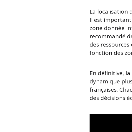
La localisation 
Il est importan
zone donnée inf
recommandé de s
des ressource
fonction des z
En définitive, l
dynamique plus 
françaises. Cha
des décisions é