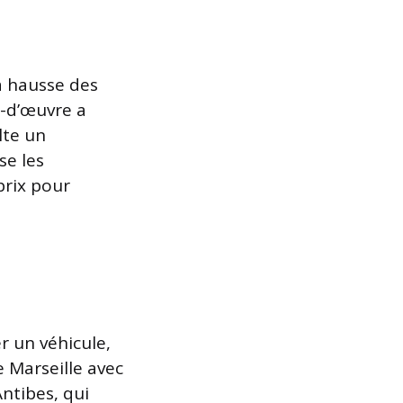
a hausse des
n-d’œuvre a
lte un
se les
prix pour
r un véhicule,
 Marseille avec
Antibes, qui