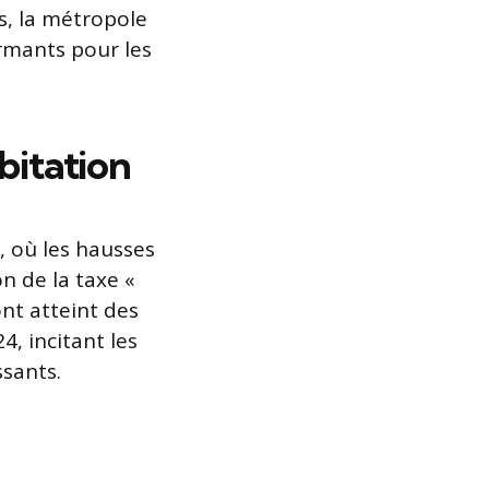
és, la métropole
armants pour les
bitation
, où les hausses
n de la taxe «
ont atteint des
4, incitant les
ssants.