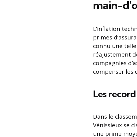
main-d’
L’inflation tec
primes d’assura
connu une telle
réajustement de
compagnies d’as
compenser les dé
Les record 
Dans le classeme
Vénissieux se c
une prime moy