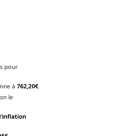
es pour
enne à
762,20€
.
lon le
’
inflation