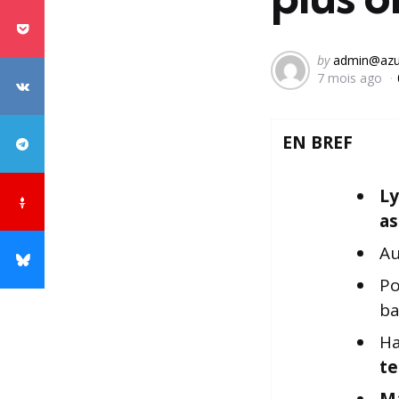
Posted
by
admin@azu
7 mois ago
by
EN BREF
Ly
as
Au
Po
ba
Ha
te