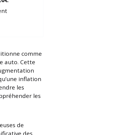
26€
.
ent
ositionne comme
e auto. Cette
’augmentation
qu’une inflation
endre les
appréhender les
teuses de
ficative des