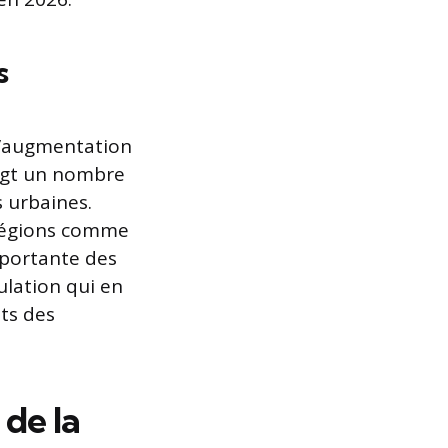
s
 l’augmentation
oigt un nombre
s urbaines.
 régions comme
mportante des
ulation qui en
ts des
 de la