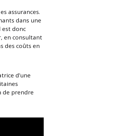
des assurances.
inants dans une
l est donc
r, en consultant
ns des coûts en
atrice d’une
itaines
in de prendre