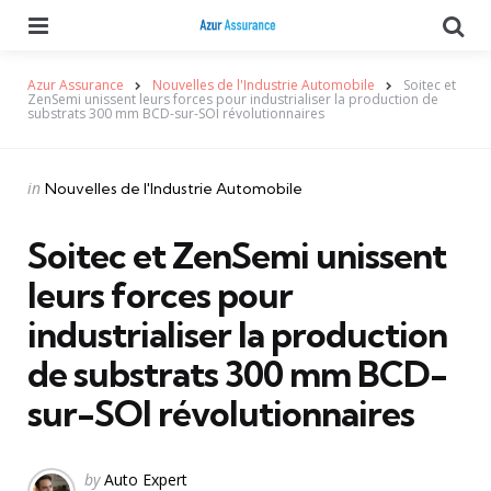
Menu
Se
Azur Assurance
Nouvelles de l'Industrie Automobile
Soitec et
ZenSemi unissent leurs forces pour industrialiser la production de
substrats 300 mm BCD-sur-SOI révolutionnaires
Categories
Posted
in
Nouvelles de l'Industrie Automobile
in
Soitec et ZenSemi unissent
leurs forces pour
industrialiser la production
de substrats 300 mm BCD-
sur-SOI révolutionnaires
Posted
by
Auto Expert