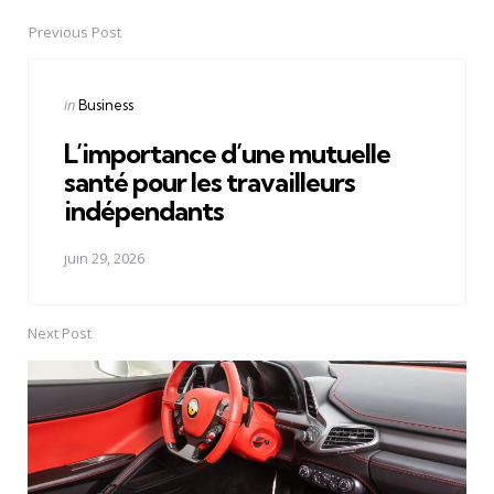
Previous Post
Post
navigation
Posted
in
Business
in
L’importance d’une mutuelle
santé pour les travailleurs
indépendants
juin 29, 2026
Next Post