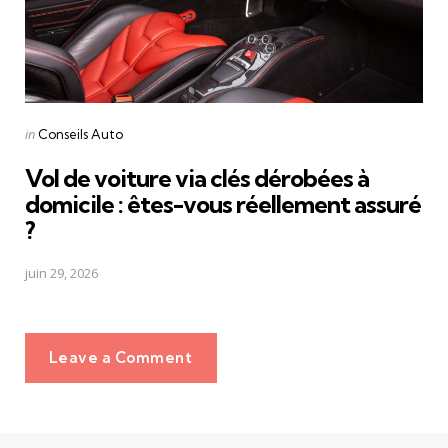
Posted
in
Conseils Auto
in
Vol de voiture via clés dérobées à
domicile : êtes-vous réellement assuré
?
juin 29, 2026
Leave a Comment