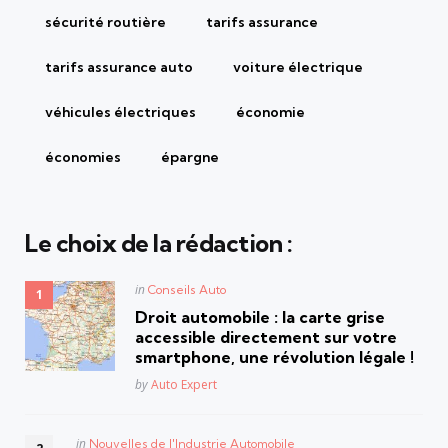
sécurité routière
tarifs assurance
tarifs assurance auto
voiture électrique
véhicules électriques
économie
économies
épargne
Le choix de la rédaction :
Posted
in
Conseils Auto
in
Droit automobile : la carte grise
accessible directement sur votre
smartphone, une révolution légale !
Posted
by
Auto Expert
Posted
in
Nouvelles de l'Industrie Automobile