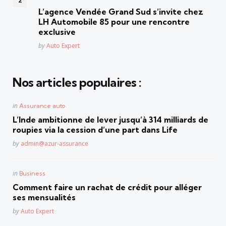
in
L’agence Vendée Grand Sud s’invite chez
LH Automobile 85 pour une rencontre
exclusive
Posted
by
Auto Expert
Nos articles populaires :
Posted
in
Assurance auto
in
L’Inde ambitionne de lever jusqu’à 314 milliards de
roupies via la cession d’une part dans Life
Posted
by
admin@azur-assurance
Posted
in
Business
in
Comment faire un rachat de crédit pour alléger
ses mensualités
Posted
by
Auto Expert