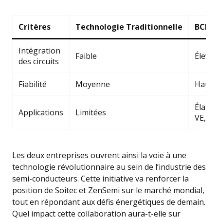
Critères
Technologie Traditionnelle
BCD-s
Intégration
Faible
Élevée
des circuits
Fiabilité
Moyenne
Haute
Élargie
Applications
Limitées
VE, etc
Les deux entreprises ouvrent ainsi la voie à une
technologie révolutionnaire au sein de l’industrie des
semi-conducteurs. Cette initiative va renforcer la
position de Soitec et ZenSemi sur le marché mondial,
tout en répondant aux défis énergétiques de demain.
Quel impact cette collaboration aura-t-elle sur