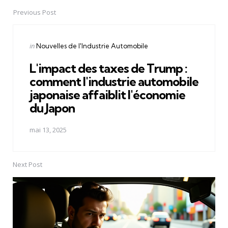
Previous Post
Post
navigation
Posted
in
Nouvelles de l'Industrie Automobile
in
L'impact des taxes de Trump :
comment l'industrie automobile
japonaise affaiblit l'économie
du Japon
mai 13, 2025
Next Post