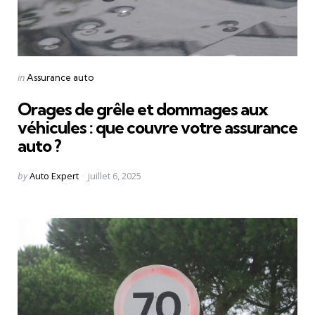
Categories
Posted
in
Assurance auto
in
Orages de grêle et dommages aux
véhicules : que couvre votre assurance
auto ?
Posted
by
Auto Expert
juillet 6, 2025
by