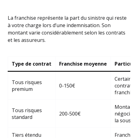
La franchise représente la part du sinistre qui reste
à votre charge lors d’une indemnisation. Son
montant varie considérablement selon les contrats
et les assureurs.
Type de contrat
Franchise moyenne
Particula
Certains
Tous risques
0-150€
contrats 
premium
franchise
Montant
Tous risques
200-500€
négociabl
standard
la souscri
Tiers étendu
Franchise