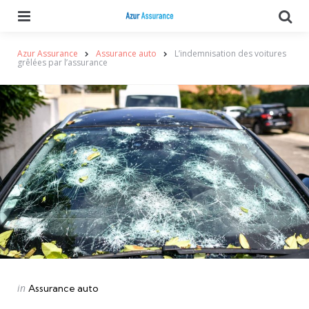
Menu
Se
Azur Assurance
Assurance auto
L’indemnisation des voitures
grêlées par l’assurance
Categories
Posted
in
Assurance auto
in