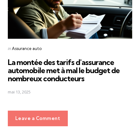
Posted
in
Assurance auto
in
La montée des tarifs d'assurance
automobile met à mal le budget de
nombreux conducteurs
mai 13, 2025
Leave a Comment