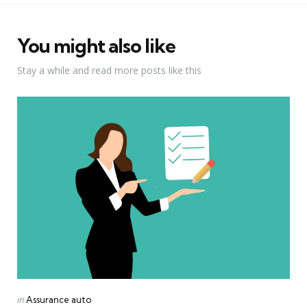
You might also like
Stay a while and read more posts like this
Categories
Posted
in
Assurance auto