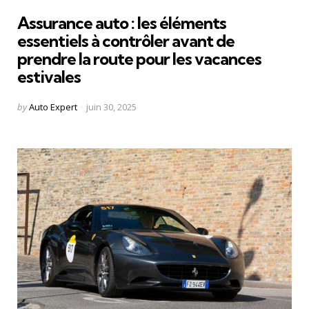
in
Assurance auto : les éléments
essentiels à contrôler avant de
prendre la route pour les vacances
estivales
Posted
by
Auto Expert
juin 30, 2025
by