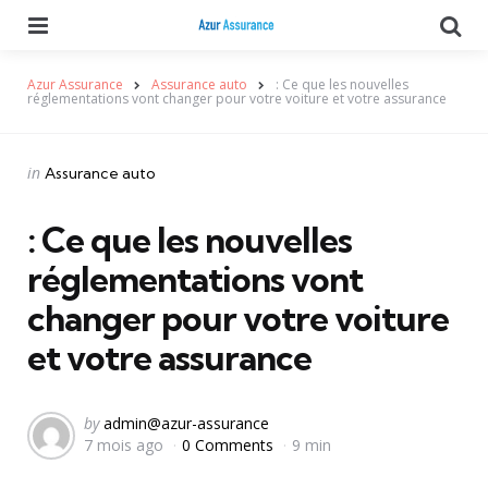
Menu
Se
Azur Assurance
Assurance auto
: Ce que les nouvelles
réglementations vont changer pour votre voiture et votre assurance
Categories
Posted
in
Assurance auto
in
: Ce que les nouvelles
réglementations vont
changer pour votre voiture
et votre assurance
Posted
by
admin@azur-assurance
7 mois ago
0 Comments
9 min
by