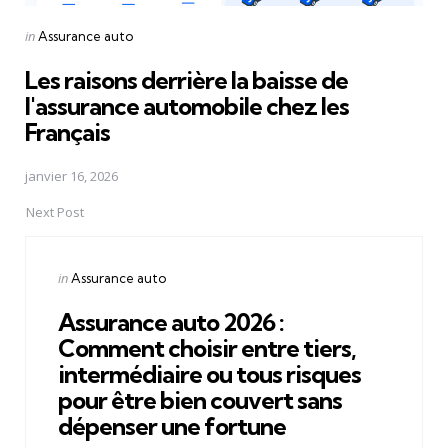
Posted
in
Assurance auto
in
Les raisons derrière la baisse de
l'assurance automobile chez les
Français
janvier 16, 2026
Next Post
Posted
in
Assurance auto
in
Assurance auto 2026 :
Comment choisir entre tiers,
intermédiaire ou tous risques
pour être bien couvert sans
dépenser une fortune