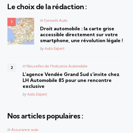
Le choix de la rédaction :
Posted
in
Conseils Auto
in
Droit automobile : la carte grise
accessible directement sur votre
smartphone, une révolution légale !
Posted
by
Auto Expert
Posted
in
Nouvelles de l'Industrie Automobile
in
L’agence Vendée Grand Sud s’invite chez
LH Automobile 85 pour une rencontre
exclusive
Posted
by
Auto Expert
Nos articles populaires :
Posted
in
Assurance auto