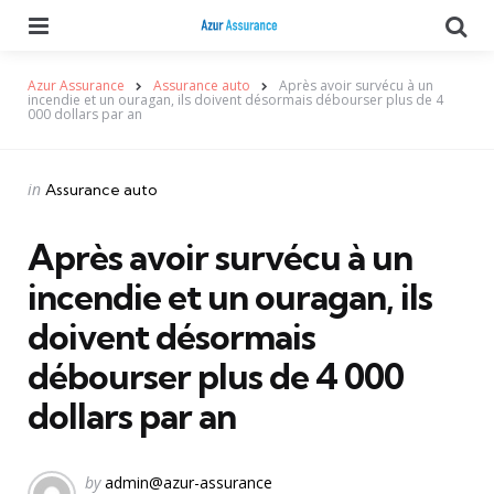
Menu
Se
Azur Assurance
Assurance auto
Après avoir survécu à un
incendie et un ouragan, ils doivent désormais débourser plus de 4
000 dollars par an
Categories
Posted
in
Assurance auto
in
Après avoir survécu à un
incendie et un ouragan, ils
doivent désormais
débourser plus de 4 000
dollars par an
Posted
by
admin@azur-assurance