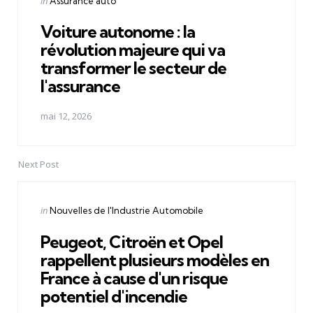
in
Assurance auto
in
Voiture autonome : la
révolution majeure qui va
transformer le secteur de
l'assurance
mai 12, 2026
Next Post
Posted
in
Nouvelles de l'Industrie Automobile
in
Peugeot, Citroën et Opel
rappellent plusieurs modèles en
France à cause d'un risque
potentiel d'incendie