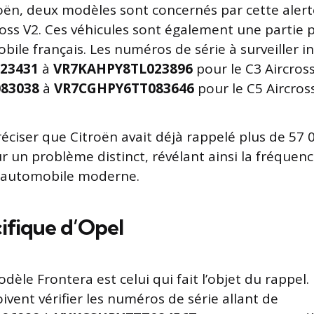
oën, deux modèles sont concernés par cette alerte 
cross V2. Ces véhicules sont également une partie
ile français. Les numéros de série à surveiller in
23431
à
VR7KAHPY8TL023896
pour le C3 Aircross
83038
à
VR7CGHPY6TT083646
pour le C5 Aircross
réciser que Citroën avait déjà rappelé plus de 57 
un problème distinct, révélant ainsi la fréquenc
e automobile moderne.
cifique d’Opel
dèle Frontera est celui qui fait l’objet du rappel.
ivent vérifier les numéros de série allant de