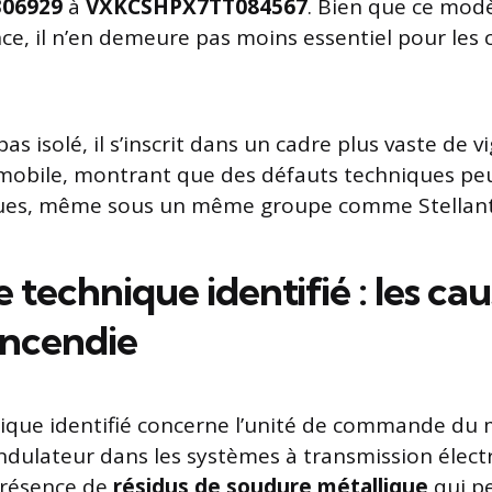
06929
à
VXKCSHPX7TT084567
. Bien que ce modè
ce, il n’en demeure pas moins essentiel pour les c
pas isolé, il s’inscrit dans un cadre plus vaste de v
omobile, montrant que des défauts techniques pe
ues, même sous un même groupe comme Stellant
technique identifié : les ca
incendie
ique identifié concerne l’unité de commande du 
ndulateur dans les systèmes à transmission électri
présence de
résidus de soudure métallique
qui p