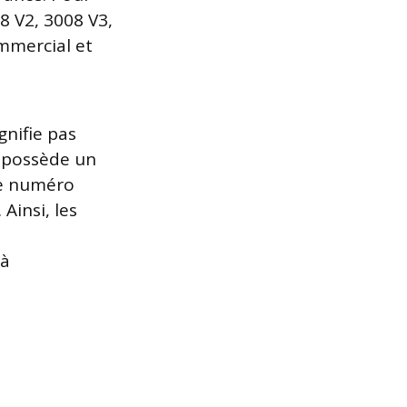
8 V2, 3008 V3,
mmercial et
gnifie pas
e possède un
 Ce numéro
Ainsi, les
à