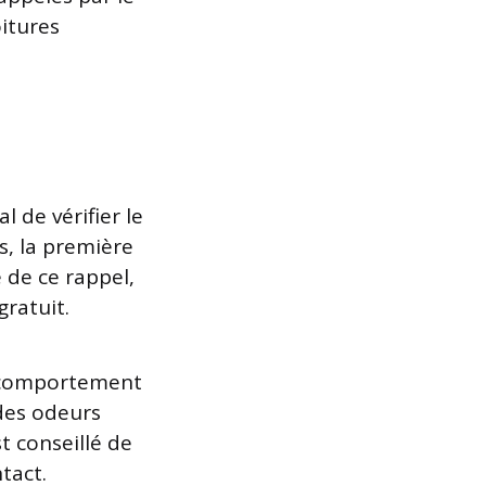
oitures
 de vérifier le
s, la première
 de ce rappel,
ratuit.
t comportement
des odeurs
t conseillé de
tact.