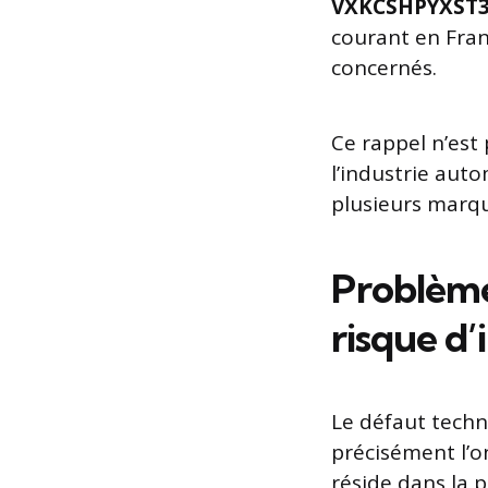
VXKCSHPYXST3
courant en Fran
concernés.
Ce rappel n’est 
l’industrie aut
plusieurs marq
Problème 
risque d’
Le défaut techn
précisément l’o
réside dans la 