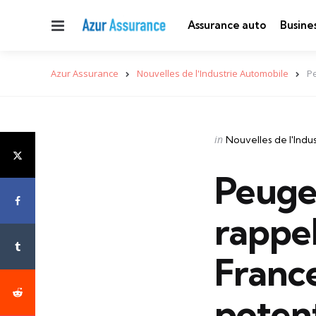
Menu
Assurance auto
Busine
Azur Assurance
Nouvelles de l'Industrie Automobile
Pe
Categories
Posted
in
Nouvelles de l'Indu
in
Peugeo
rappel
France
potent