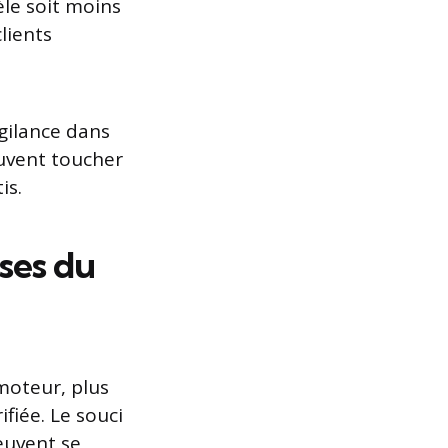
le soit moins
lients
igilance dans
uvent toucher
is.
uses du
moteur, plus
fiée. Le souci
euvent se