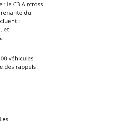
: le C3 Aircross
 prenante du
cluent :
, et
.
000 véhicules
e des rappels
 Les