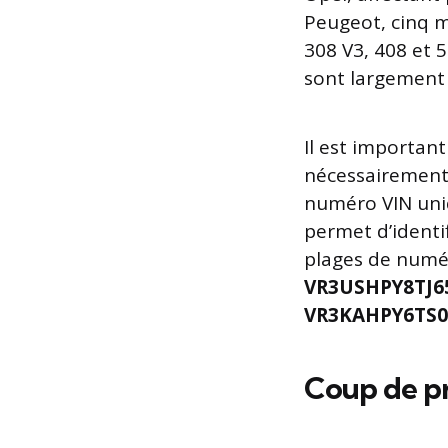
Peugeot, cinq m
308 V3, 408 et 
sont largement 
Il est important
nécessairement 
numéro VIN uniq
permet d’identif
plages de numér
VR3USHPY8TJ6
VR3KAHPY6TS0
Coup de pr