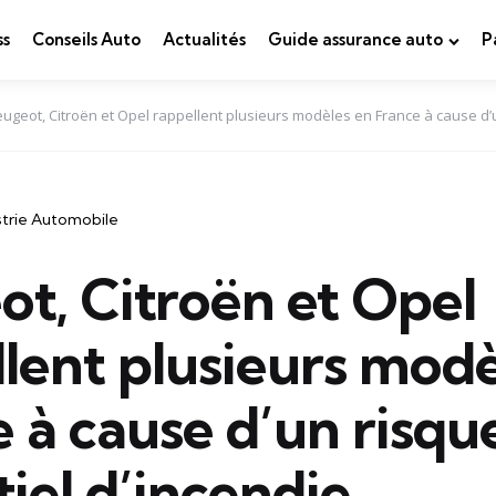
ss
Conseils Auto
Actualités
Guide assurance auto
P
ugeot, Citroën et Opel rappellent plusieurs modèles en France à cause d’u
strie Automobile
t, Citroën et Opel
lent plusieurs modè
 à cause d’un risqu
iel d’incendie