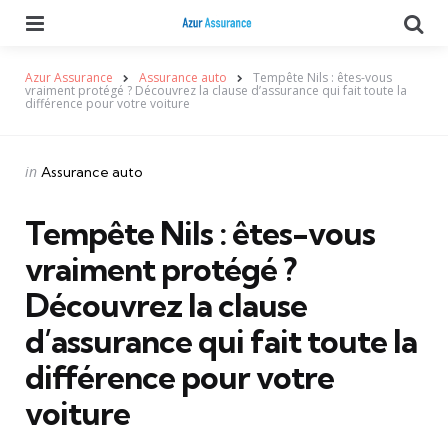
Menu
Se
Azur Assurance
Assurance auto
Tempête Nils : êtes-vous
vraiment protégé ? Découvrez la clause d’assurance qui fait toute la
différence pour votre voiture
Categories
Posted
in
Assurance auto
in
Tempête Nils : êtes-vous
vraiment protégé ?
Découvrez la clause
d’assurance qui fait toute la
différence pour votre
voiture