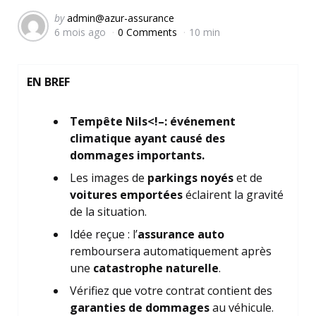
Posted
by
admin@azur-assurance
6 mois ago
0 Comments
10 min
by
EN BREF
Tempête Nils<!–: événement
climatique ayant causé des
dommages importants.
Les images de
parkings noyés
et de
voitures emportées
éclairent la gravité
de la situation.
Idée reçue : l’
assurance auto
remboursera automatiquement après
une
catastrophe naturelle
.
Vérifiez que votre contrat contient des
garanties de dommages
au véhicule.