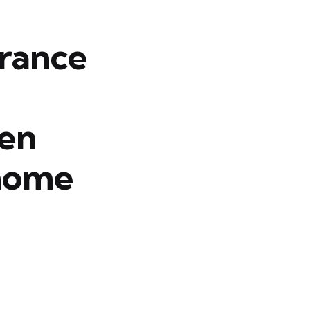
rance
 en
onome