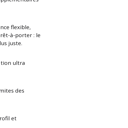
ce flexible,
êt-à-porter : le
us juste.
ation ultra
imites des
ofil et