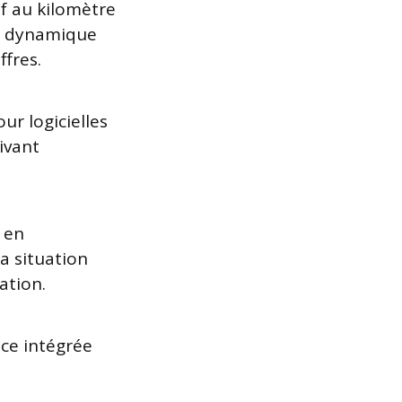
if au kilomètre
on dynamique
ffres.
ur logicielles
ivant
 en
a situation
ation.
ce intégrée