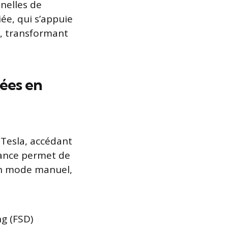
nnelles de
ée, qui s’appuie
a, transformant
nées en
Tesla, accédant
liance permet de
en mode manuel,
ng (FSD)