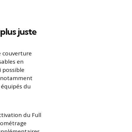
plus juste
e couverture
sables en
i possible
a, notamment
 équipés du
tivation du Full
ilométrage
supplémentaires