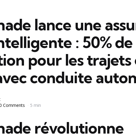
ade lance une assu
ntelligente : 50% de
ion pour les trajets
 avec conduite aut
t
0 Comments
5 min
ade révolutionne