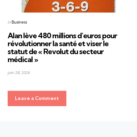
Posted
in
Business
in
Alan lève 480 millions d'euros pour
révolutionner la santé et viser le
statut de « Revolut du secteur
médical »
juin 28, 2026
Leave a Comment