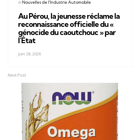
Posted
in
Nouvelles de l'Industrie Automobile
in
Au Pérou, la jeunesse réclame la
reconnaissance officielle du «
génocide du caoutchouc » par
l’État
juin 28, 2026
Next Post