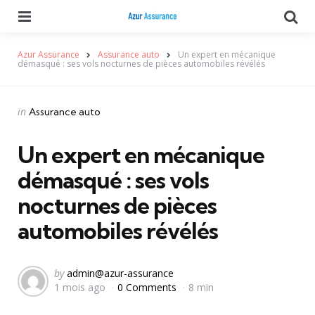
Menu
Se
Azur Assurance
Assurance auto
Un expert en mécanique
démasqué : ses vols nocturnes de pièces automobiles révélés
Categories
Posted
in
Assurance auto
in
Un expert en mécanique
démasqué : ses vols
nocturnes de pièces
automobiles révélés
Posted
by
admin@azur-assurance
1 mois ago
0 Comments
8 min
by