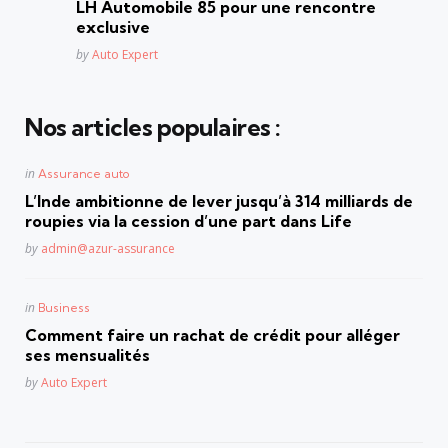
LH Automobile 85 pour une rencontre
exclusive
Posted
by
Auto Expert
Nos articles populaires :
Posted
in
Assurance auto
in
L’Inde ambitionne de lever jusqu’à 314 milliards de
roupies via la cession d’une part dans Life
Posted
by
admin@azur-assurance
Posted
in
Business
in
Comment faire un rachat de crédit pour alléger
ses mensualités
Posted
by
Auto Expert