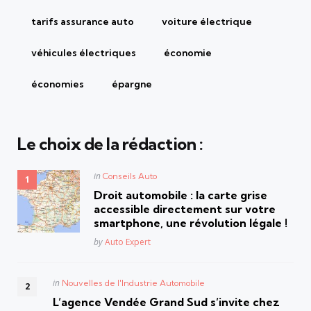
tarifs assurance auto
voiture électrique
véhicules électriques
économie
économies
épargne
Le choix de la rédaction :
Posted
in
Conseils Auto
in
Droit automobile : la carte grise
accessible directement sur votre
smartphone, une révolution légale !
Posted
by
Auto Expert
Posted
in
Nouvelles de l'Industrie Automobile
in
L’agence Vendée Grand Sud s’invite chez