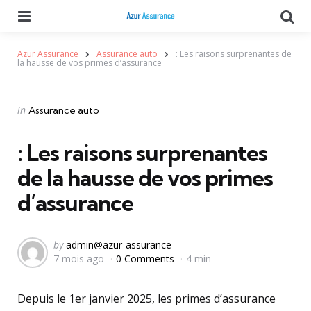
Menu
Se
Azur Assurance
Assurance auto
: Les raisons surprenantes de
la hausse de vos primes d’assurance
Categories
Posted
in
Assurance auto
in
: Les raisons surprenantes
de la hausse de vos primes
d’assurance
Posted
by
admin@azur-assurance
7 mois ago
0 Comments
4 min
by
Depuis le 1er janvier 2025, les primes d’assurance