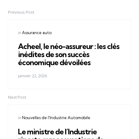
Previous Post
Post
navigation
Posted
in
Assurance auto
in
Acheel, le néo-assureur : les clés
inédites de son succès
économique dévoilées
janvier 22, 2026
Next Post
Posted
in
Nouvelles de l'Industrie Automobile
in
Le ministre de l’Industrie