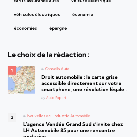
tarifs assurance auto
voiture électrique
véhicules électriques
économie
économies
épargne
Le choix de la rédaction :
Posted
in
Conseils Auto
in
Droit automobile : la carte grise
accessible directement sur votre
smartphone, une révolution légale !
Posted
by
Auto Expert
Posted
in
Nouvelles de l'Industrie Automobile
in
L’agence Vendée Grand Sud s’invite chez
LH Automobile 85 pour une rencontre
exclusive