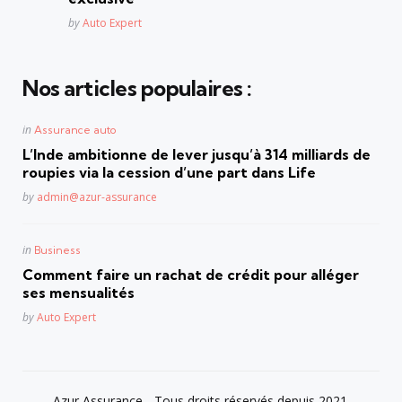
Posted
by
Auto Expert
Nos articles populaires :
Posted
in
Assurance auto
in
L’Inde ambitionne de lever jusqu’à 314 milliards de
roupies via la cession d’une part dans Life
Posted
by
admin@azur-assurance
Posted
in
Business
in
Comment faire un rachat de crédit pour alléger
ses mensualités
Posted
by
Auto Expert
Azur Assurance - Tous droits réservés depuis 2021.