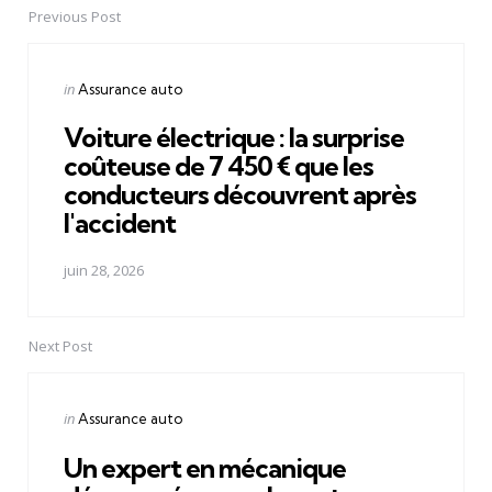
Previous Post
Post
navigation
Posted
in
Assurance auto
in
Voiture électrique : la surprise
coûteuse de 7 450 € que les
conducteurs découvrent après
l'accident
juin 28, 2026
Next Post
Posted
in
Assurance auto
in
Un expert en mécanique