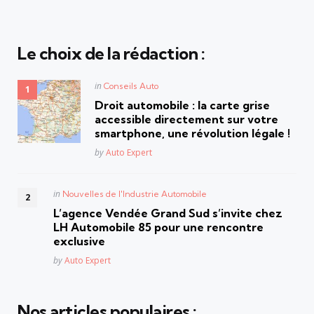
Le choix de la rédaction :
Posted
in
Conseils Auto
in
Droit automobile : la carte grise
accessible directement sur votre
smartphone, une révolution légale !
Posted
by
Auto Expert
Posted
in
Nouvelles de l'Industrie Automobile
in
L’agence Vendée Grand Sud s’invite chez
LH Automobile 85 pour une rencontre
exclusive
Posted
by
Auto Expert
Nos articles populaires :