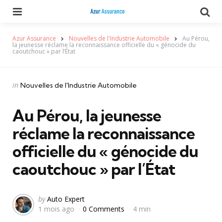
Menu
Se
Azur Assurance
Nouvelles de l'Industrie Automobile
Au Pérou,
la jeunesse réclame la reconnaissance officielle du « génocide du
caoutchouc » par l’État
Categories
Posted
in
Nouvelles de l'Industrie Automobile
in
Au Pérou, la jeunesse
réclame la reconnaissance
officielle du « génocide du
caoutchouc » par l’État
Posted
by
Auto Expert
1 mois ago
0 Comments
4 min
by