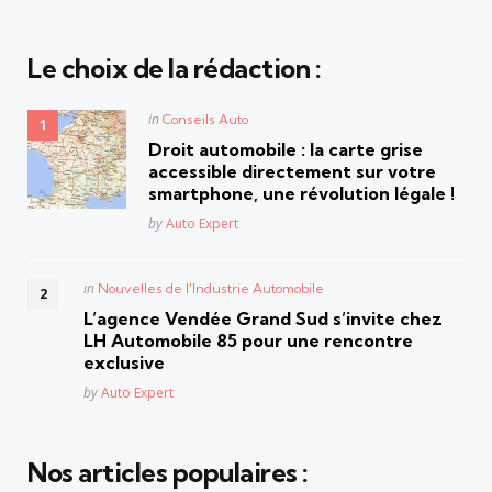
Le choix de la rédaction :
Posted
in
Conseils Auto
in
Droit automobile : la carte grise
accessible directement sur votre
smartphone, une révolution légale !
Posted
by
Auto Expert
Posted
in
Nouvelles de l'Industrie Automobile
in
L’agence Vendée Grand Sud s’invite chez
LH Automobile 85 pour une rencontre
exclusive
Posted
by
Auto Expert
Nos articles populaires :