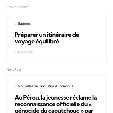
Previous Post
Post
navigation
Posted
in
Business
in
Préparer un itinéraire de
voyage équilibré
juin 28, 2026
Next Post
Posted
in
Nouvelles de l'Industrie Automobile
in
Au Pérou, la jeunesse réclame la
reconnaissance officielle du «
génocide du caoutchouc » par