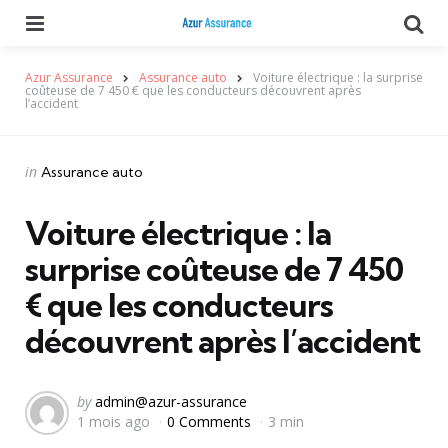
Menu
Se
Azur Assurance
Assurance auto
Voiture électrique : la surprise
coûteuse de 7 450 € que les conducteurs découvrent après
l’accident
Categories
Posted
in
Assurance auto
in
Voiture électrique : la
surprise coûteuse de 7 450
€ que les conducteurs
découvrent après l’accident
Posted
by
admin@azur-assurance
1 mois ago
0 Comments
3 min
by