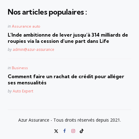
Nos articles populaires :
Posted
in
Assurance auto
in
L’Inde ambitionne de lever jusqu’à 314 milliards de
roupies via la cession d’une part dans Life
Posted
by
admin@azur-assurance
Posted
in
Business
in
Comment faire un rachat de crédit pour alléger
ses mensualités
Posted
by
Auto Expert
Azur Assurance - Tous droits réservés depuis 2021.