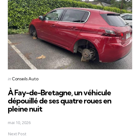
navigation
Posted
in
Conseils Auto
in
À Fay-de-Bretagne, un véhicule
dépouillé de ses quatre roues en
pleine nuit
mai 10, 2026
Next Post