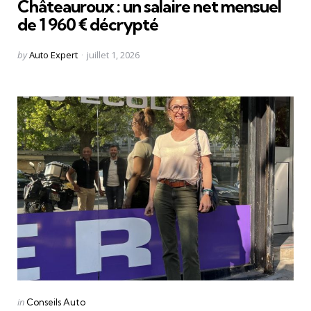
Châteauroux : un salaire net mensuel
de 1 960 € décrypté
Posted
by
Auto Expert
juillet 1, 2026
by
Categories
Posted
in
Conseils Auto