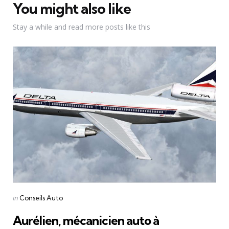
You might also like
Stay a while and read more posts like this
Categories
Posted
in
Conseils Auto
in
Aurélien, mécanicien auto à