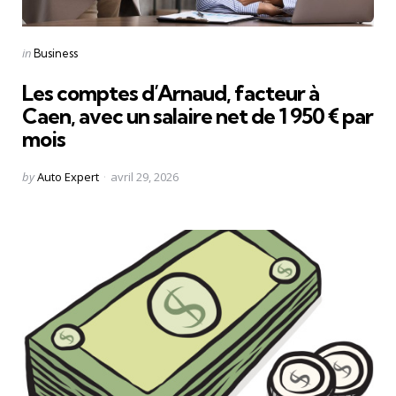
Categories
Posted
in
Business
in
Les comptes d’Arnaud, facteur à
Caen, avec un salaire net de 1 950 € par
mois
Posted
by
Auto Expert
avril 29, 2026
by