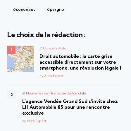
économies
épargne
Le choix de la rédaction :
Posted
in
Conseils Auto
in
Droit automobile : la carte grise
accessible directement sur votre
smartphone, une révolution légale !
Posted
by
Auto Expert
Posted
in
Nouvelles de l'Industrie Automobile
in
L’agence Vendée Grand Sud s’invite chez
LH Automobile 85 pour une rencontre
exclusive
Posted
by
Auto Expert