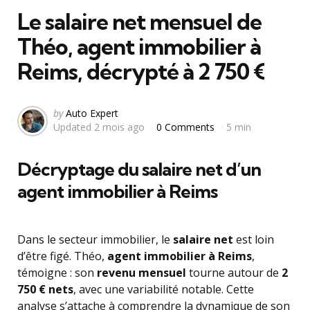
Le salaire net mensuel de
Théo, agent immobilier à
Reims, décrypté à 2 750 €
Posted
by
Auto Expert
Updated
2 mois ago
0 Comments
5 min
by
Décryptage du salaire net d’un
agent immobilier à Reims
Dans le secteur immobilier, le
salaire net
est loin
d’être figé. Théo,
agent immobilier à Reims
,
témoigne : son
revenu mensuel
tourne autour de
2
750 € nets
, avec une variabilité notable. Cette
analyse s’attache à comprendre la dynamique de son