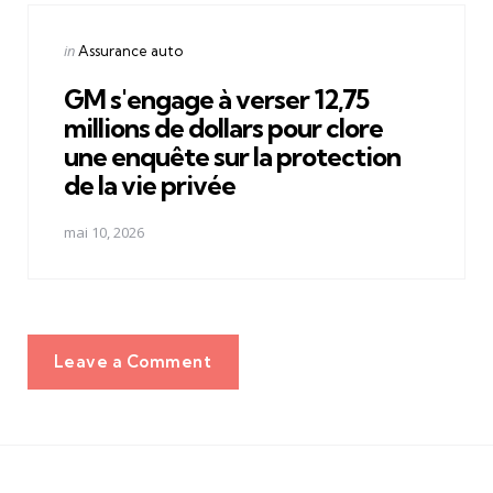
Posted
in
Assurance auto
in
GM s'engage à verser 12,75
millions de dollars pour clore
une enquête sur la protection
de la vie privée
mai 10, 2026
Leave a Comment