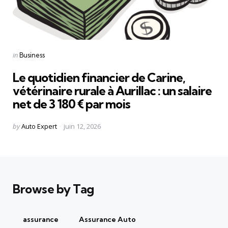
Categories
Posted
in
Business
in
Le quotidien financier de Carine,
vétérinaire rurale à Aurillac : un salaire
net de 3 180 € par mois
Posted
by
Auto Expert
juin 12, 2026
by
Browse by Tag
assurance
Assurance Auto