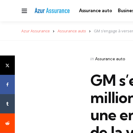
Menu
Assurance auto
Busine
Azur Assurance
Assurance auto
GM s’engage à verser 
Categories
Posted
in
Assurance auto
in
GM s’e
millio
une en
de la 