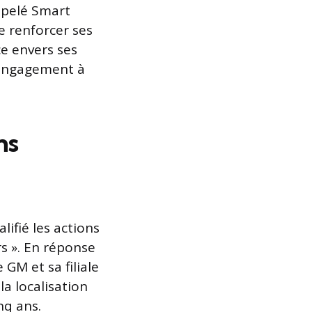
ppelé Smart
e renforcer ses
ce envers ses
n engagement à
ns
lifié les actions
s ». En réponse
GM et sa filiale
a localisation
nq ans.