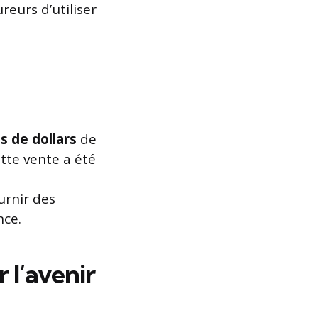
reurs d’utiliser
ns de dollars
de
ette vente a été
s
urnir des
nce.
l’avenir