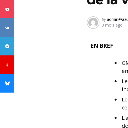
Posted
by
admin@azu
3 mois ago
by
EN BREF
GM
en
Le
in
Le
ce
L’
do