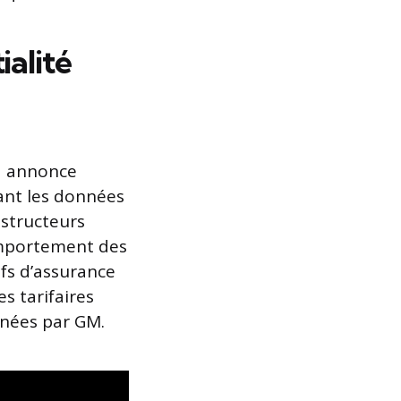
ialité
 a annonce
nant les données
nstructeurs
omportement des
ifs d’assurance
s tarifaires
nnées par GM.