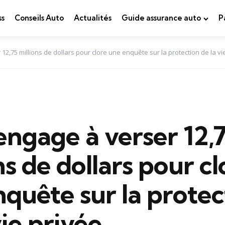
ss
Conseils Auto
Actualités
Guide assurance auto
P
12,75 millions de dollars pour clore une enquête sur la protection de la vi
ngage à verser 12,
ns de dollars pour cl
quête sur la protec
vie privée