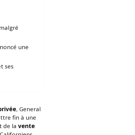
malgré
dénoncé une
t ses
privée
, General
tre fin à une
t de la
vente
aliforniens.