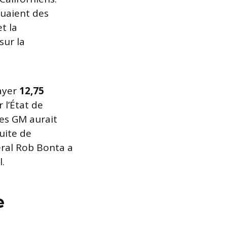
luaient des
t la
sur la
ayer
12,75
 l’État de
les GM aurait
uite de
éral Rob Bonta a
.
e