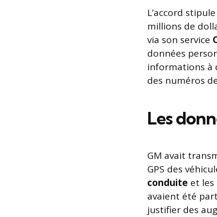
L’accord stipul
millions de doll
via son service
données personn
informations à
des numéros de 
Les donné
GM avait transmi
GPS des véhicul
conduite
et les
avaient été par
justifier des a