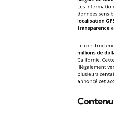
Les informations
données sensibl
localisation GP
transparence
e
Le constructeu
millions de doll
Californie. Cet
illégalement ve
plusieurs centa
annoncé cet acc
Contenu d