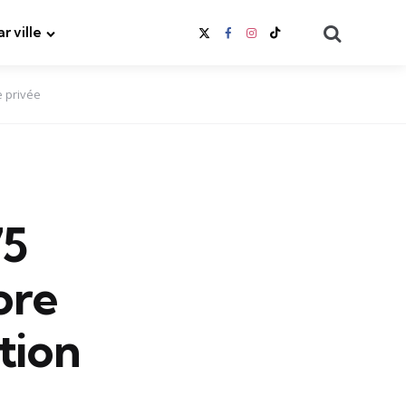
Search
ar ville
e privée
75
ore
tion