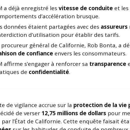
 a déjà enregistré les
vitesse de conduite
et les
mportements d’accélération brusque.
s données étaient partagées avec des
assureurs
interdiction d’utilisation pour établir des tarifs.
 procureur général de Californie, Rob Bonta, a 
ahison de confiance
envers les consommateurs.
 affirme s’engager à renforcer sa
transparence
e
atiques de
confidentialité
.
e de vigilance accrue sur la
protection de la vie 
écidé de verser
12,75 millions de dollars
pour met
ar l’État de Californie. Cette enquête faisait éta
nnées
sur les habitudes de conduite de nombreux C