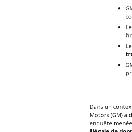
GM
co
Le
l’
Le
tr
GM
pr
Dans un context
Motors (GM) a d
enquête menée p
illégale de do