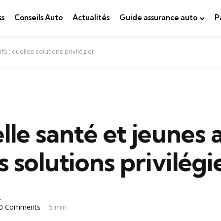
ss
Conseils Auto
Actualités
Guide assurance auto
P
fs : quelles solutions privilégier
le santé et jeunes ac
s solutions privilégi
t
0 Comments
5 min