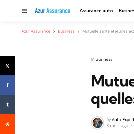
Menu
Assurance auto
Busine
Azur Assurance
Business
Mutuelle santé et jeunes acti
Categories
Posted
in
Business
in
Mutuel
quelle
Posted
by
Auto Exper
3 mois ago
by