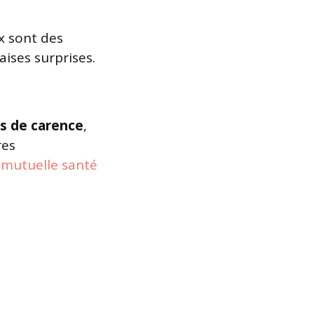
ux sont des
ises surprises.
is de carence
,
res
 mutuelle santé