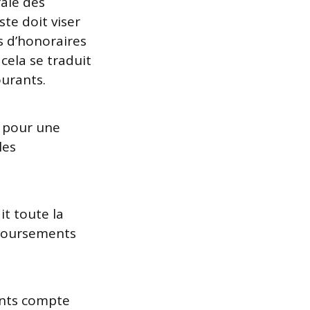
rale des
ste doit viser
s d’honoraires
cela se traduit
ourants.
e pour une
les
it toute la
mboursements
ents compte