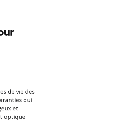
our
es de vie des
aranties qui
geux et
et optique.