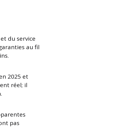
 et du service
aranties au fil
ins.
en 2025 et
nt réel; il
.
pparentes
sont pas