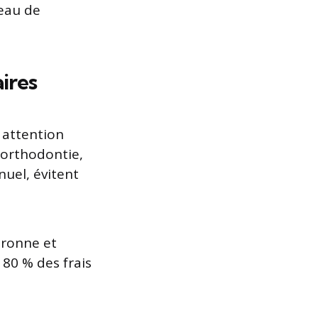
veau de
ires
 attention
’orthodontie,
nuel, évitent
uronne et
 80 % des frais