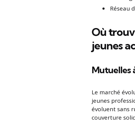
Réseau de
Où trouve
jeunes a
Mutuelles à
Le marché évolu
jeunes professio
évoluent sans r
couverture solid