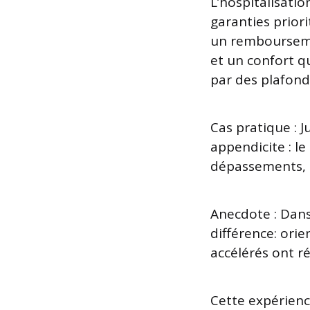
L’hospitalisatio
garanties priori
un remboursemen
et un confort qu
par des plafond
Cas pratique : J
appendicite : le
dépassements, é
Anecdote : Dans 
différence: ori
accélérés ont ré
Cette expérien