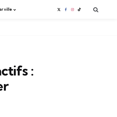
Search
ar ville
tifs :
er