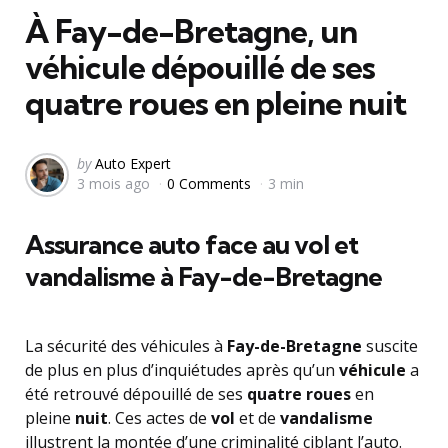
À Fay-de-Bretagne, un
véhicule dépouillé de ses
quatre roues en pleine nuit
Posted
by
Auto Expert
3 mois ago
0 Comments
3 min
by
Assurance auto face au vol et
vandalisme à Fay-de-Bretagne
La sécurité des véhicules à
Fay-de-Bretagne
suscite
de plus en plus d’inquiétudes après qu’un
véhicule
a
été retrouvé dépouillé de ses
quatre roues
en
pleine
nuit
. Ces actes de
vol
et de
vandalisme
illustrent la montée d’une criminalité ciblant l’auto.