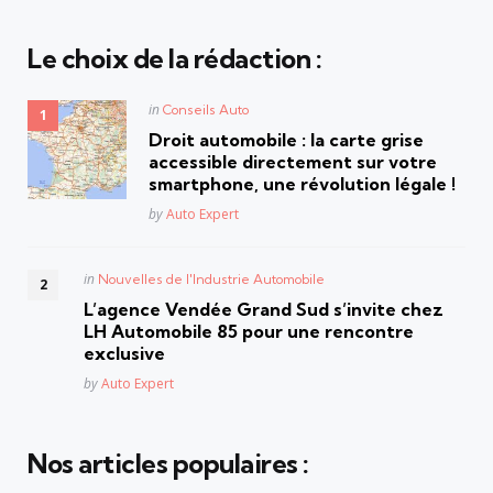
Le choix de la rédaction :
Posted
in
Conseils Auto
in
Droit automobile : la carte grise
accessible directement sur votre
smartphone, une révolution légale !
Posted
by
Auto Expert
Posted
in
Nouvelles de l'Industrie Automobile
in
L’agence Vendée Grand Sud s’invite chez
LH Automobile 85 pour une rencontre
exclusive
Posted
by
Auto Expert
Nos articles populaires :