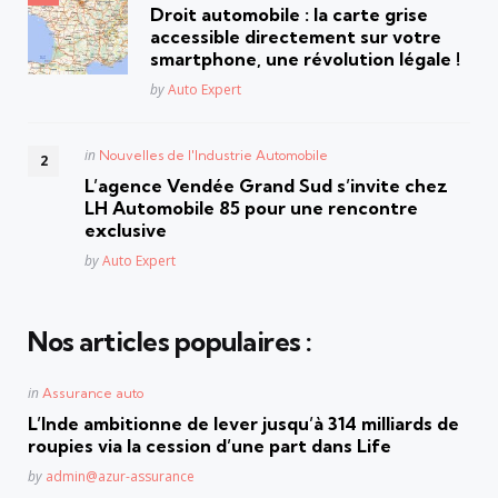
in
Droit automobile : la carte grise
accessible directement sur votre
smartphone, une révolution légale !
Posted
by
Auto Expert
Posted
in
Nouvelles de l'Industrie Automobile
in
L’agence Vendée Grand Sud s’invite chez
LH Automobile 85 pour une rencontre
exclusive
Posted
by
Auto Expert
Nos articles populaires :
Posted
in
Assurance auto
in
L’Inde ambitionne de lever jusqu’à 314 milliards de
roupies via la cession d’une part dans Life
Posted
by
admin@azur-assurance