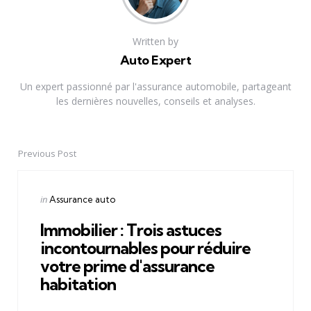
Written by
Auto Expert
Un expert passionné par l'assurance automobile, partageant
les dernières nouvelles, conseils et analyses.
Previous Post
Post
navigation
Posted
in
Assurance auto
in
Immobilier : Trois astuces
incontournables pour réduire
votre prime d'assurance
habitation