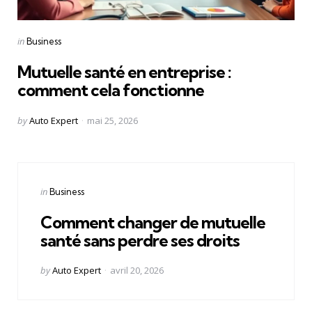
Categories
Posted
in
Business
in
Mutuelle santé en entreprise :
comment cela fonctionne
Posted
by
Auto Expert
mai 25, 2026
by
Categories
Posted
in
Business
in
Comment changer de mutuelle
santé sans perdre ses droits
Posted
by
Auto Expert
avril 20, 2026
by