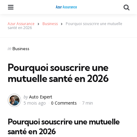
Menu
Se
Azur Assurance
Business
Pourquoi souscrire une mutuelle
santé en 2026
Categories
Posted
in
Business
in
Pourquoi souscrire une
mutuelle santé en 2026
Posted
by
Auto Expert
5 mois ago
0 Comments
7 min
by
Pourquoi souscrire une mutuelle
santé en 2026