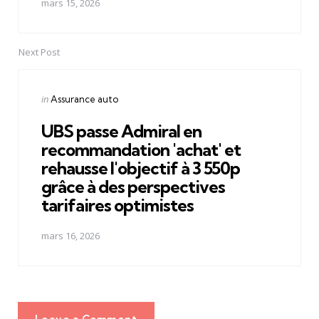
mars 15, 2026
Next Post
Posted
in
Assurance auto
in
UBS passe Admiral en
recommandation 'achat' et
rehausse l'objectif à 3 550p
grâce à des perspectives
tarifaires optimistes
mars 16, 2026