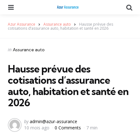
Menu
Se
Azur Assurance
Assurance auto
Hausse prévue des
cotisations d’assurance auto, habitation et santé en 2026
Categories
Posted
in
Assurance auto
in
Hausse prévue des
cotisations d’assurance
auto, habitation et santé en
2026
Posted
by
admin@azur-assurance
10 mois ago
0 Comments
7 min
by