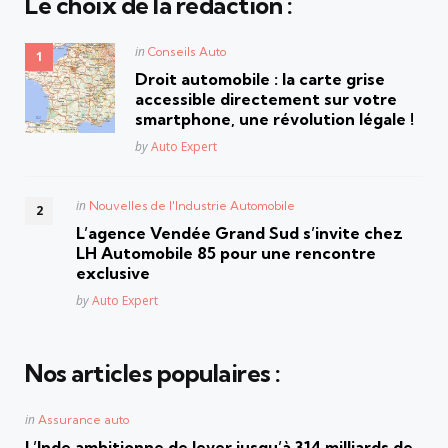
Le choix de la rédaction :
Posted
in
Conseils Auto
in
Droit automobile : la carte grise
accessible directement sur votre
smartphone, une révolution légale !
Posted
by
Auto Expert
Posted
in
Nouvelles de l'Industrie Automobile
in
L’agence Vendée Grand Sud s’invite chez
LH Automobile 85 pour une rencontre
exclusive
Posted
by
Auto Expert
Nos articles populaires :
Posted
in
Assurance auto
in
L’Inde ambitionne de lever jusqu’à 314 milliards de