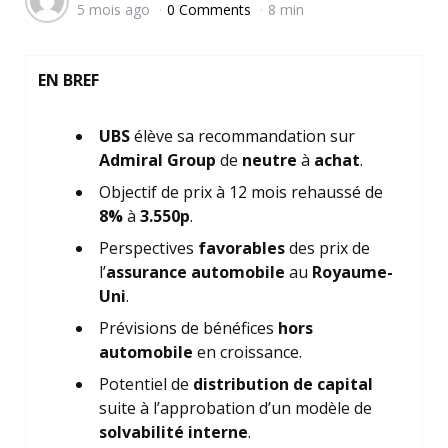
5 mois ago
0 Comments
8 min
by
EN BREF
UBS
élève sa recommandation sur
Admiral Group
de
neutre
à
achat
.
Objectif de prix à 12 mois rehaussé de
8%
à
3.550p
.
Perspectives
favorables
des prix de
l’
assurance automobile
au
Royaume-
Uni
.
Prévisions de bénéfices
hors
automobile
en croissance.
Potentiel de
distribution de capital
suite à l’approbation d’un modèle de
solvabilité interne
.