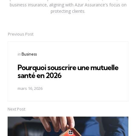
business insurance, aligning with Azur Assurance's focus on
protecting clients.
Previous Post
Post
navigation
Posted
in
Business
in
Pourquoi souscrire une mutuelle
santé en 2026
mars 16, 2026
Next Post