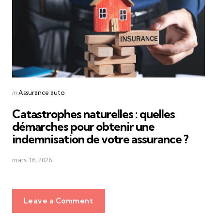
Posted
in
Assurance auto
in
Catastrophes naturelles : quelles
démarches pour obtenir une
indemnisation de votre assurance ?
mars 16, 2026
Leave a Comment