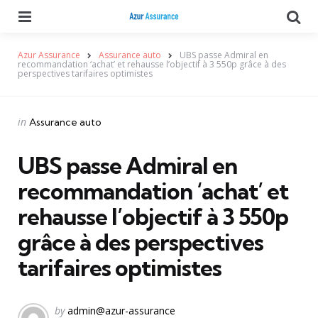
Menu
Se
Azur Assurance
Assurance auto
UBS passe Admiral en
recommandation ‘achat’ et rehausse l’objectif à 3 550p grâce à des
perspectives tarifaires optimistes
Categories
Posted
in
Assurance auto
in
UBS passe Admiral en
recommandation ‘achat’ et
rehausse l’objectif à 3 550p
grâce à des perspectives
tarifaires optimistes
Posted
by
admin@azur-assurance