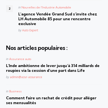
Posted
in
Nouvelles de l'Industrie Automobile
in
L’agence Vendée Grand Sud s’invite chez
LH Automobile 85 pour une rencontre
exclusive
Posted
by
Auto Expert
Nos articles populaires :
Posted
in
Assurance auto
in
L’Inde ambitionne de lever jusqu’à 314 milliards de
roupies via la cession d’une part dans Life
Posted
by
admin@azur-assurance
Posted
in
Business
in
Comment faire un rachat de crédit pour alléger
ses mensualités