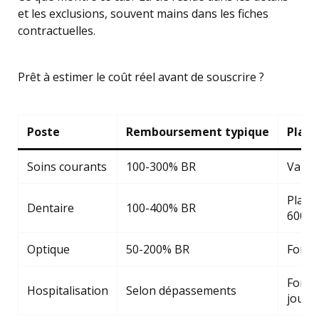
et les exclusions, souvent mains dans les fiches
contractuelles.
Prêt à estimer le coût réel avant de souscrire ?
Poste
Remboursement typique
Plafo
Soins courants
100-300% BR
Varia
Plafo
Dentaire
100-400% BR
600€
Optique
50-200% BR
Forfa
Forfai
Hospitalisation
Selon dépassements
journa