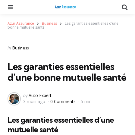
Menu
Se
Azur Assurance
Business
Les garanties essentielles d’une
bonne mutuelle santé
Categories
Posted
in
Business
in
Les garanties essentielles
d’une bonne mutuelle santé
Posted
by
Auto Expert
3 mois ago
0 Comments
5 min
by
Les garanties essentielles d’une
mutuelle santé