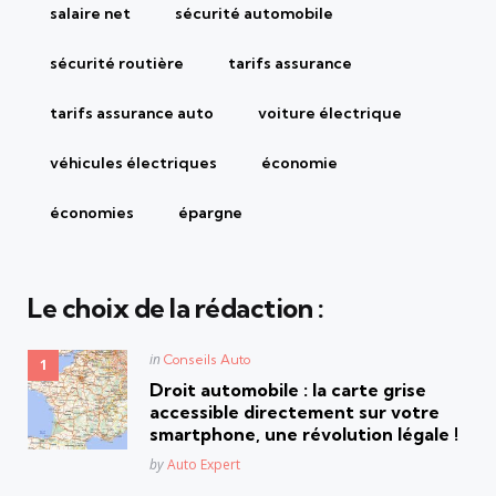
salaire net
sécurité automobile
sécurité routière
tarifs assurance
tarifs assurance auto
voiture électrique
véhicules électriques
économie
économies
épargne
Le choix de la rédaction :
Posted
in
Conseils Auto
in
Droit automobile : la carte grise
accessible directement sur votre
smartphone, une révolution légale !
Posted
by
Auto Expert