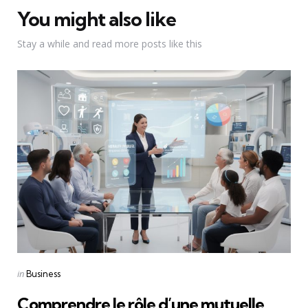
You might also like
Stay a while and read more posts like this
Categories
Posted
in
Business
in
Comprendre le rôle d’une mutuelle