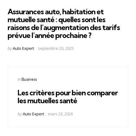
in
Assurances auto, habitation et
mutuelle santé : quelles sont les
raisons de l’augmentation des tarifs
prévue l’année prochaine ?
Posted
by
Auto Expert
septembre 20, 2025
by
Categories
Posted
in
Business
in
Les critères pour bien comparer
les mutuelles santé
Posted
by
Auto Expert
mars 23, 2026
by