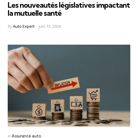
Les nouveautés législatives impactant
la mutuelle santé
Posted
by
Auto Expert
juin 15, 2026
by
Categories
Posted
in
Assurance auto