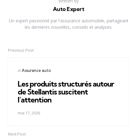
Written by
Auto Expert
Un expert passionné par l'assurance automobile, partageant
les dernières nouvelles, conseils et analyses.
Previous Post
Post
navigation
Posted
in
Assurance auto
in
Les produits structurés autour
de Stellantis suscitent
l’attention
mai 17, 2026
Next Post