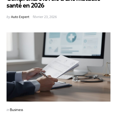
santé en 2026
Posted
by
Auto Expert
février 23, 2026
by
Categories
Posted
in
Business
in