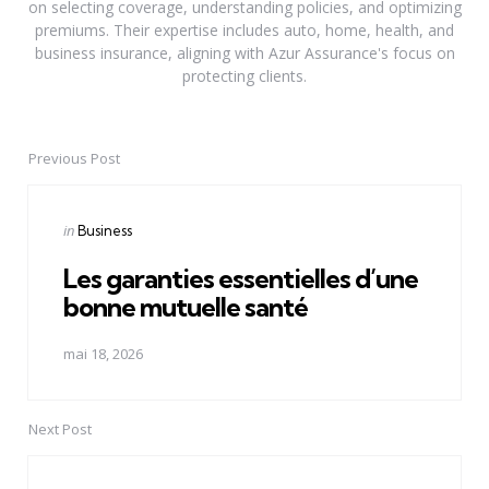
on selecting coverage, understanding policies, and optimizing
premiums. Their expertise includes auto, home, health, and
business insurance, aligning with Azur Assurance's focus on
protecting clients.
Previous Post
Post
navigation
Posted
in
Business
in
Les garanties essentielles d’une
bonne mutuelle santé
mai 18, 2026
Next Post