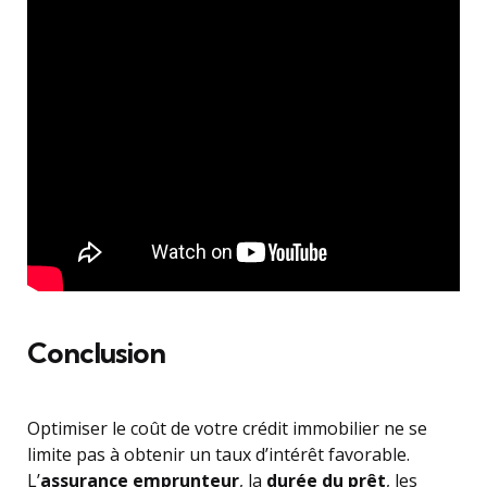
Conclusion
Optimiser le coût de votre crédit immobilier ne se
limite pas à obtenir un taux d’intérêt favorable.
L’
assurance emprunteur
, la
durée du prêt
, les