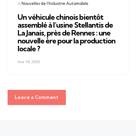
Posted
in
Nouvelles de l'Industrie Automobile
in
Un véhicule chinois bientôt
assemblé à l’usine Stellantis de
La Janais, près de Rennes : une
nouvelle ère pour la production
locale ?
mai 18, 2026
Leave a Comment