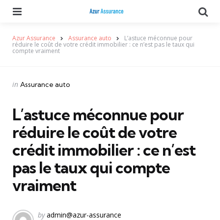
Menu
Se
Azur Assurance
Assurance auto
L’astuce méconnue pour
réduire le coût de votre crédit immobilier : ce n’est pas le taux qui
compte vraiment
Categories
Posted
in
Assurance auto
in
L’astuce méconnue pour
réduire le coût de votre
crédit immobilier : ce n’est
pas le taux qui compte
vraiment
Posted
by
admin@azur-assurance