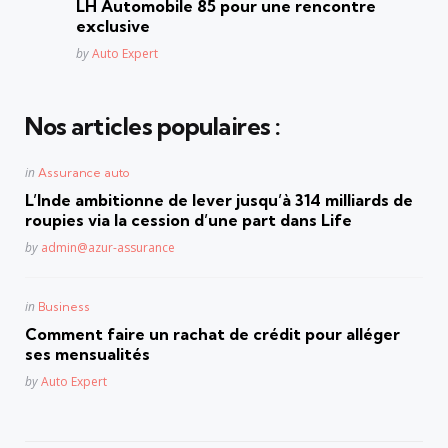
LH Automobile 85 pour une rencontre
exclusive
Posted
by
Auto Expert
Nos articles populaires :
Posted
in
Assurance auto
in
L’Inde ambitionne de lever jusqu’à 314 milliards de
roupies via la cession d’une part dans Life
Posted
by
admin@azur-assurance
Posted
in
Business
in
Comment faire un rachat de crédit pour alléger
ses mensualités
Posted
by
Auto Expert