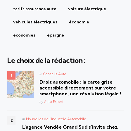
tarifs assurance auto
voiture électrique
véhicules électriques
économie
économies
épargne
Le choix de la rédaction :
Posted
in
Conseils Auto
in
Droit automobile : la carte grise
accessible directement sur votre
smartphone, une révolution légale !
Posted
by
Auto Expert
Posted
in
Nouvelles de l'Industrie Automobile
in
L’agence Vendée Grand Sud s’invite chez