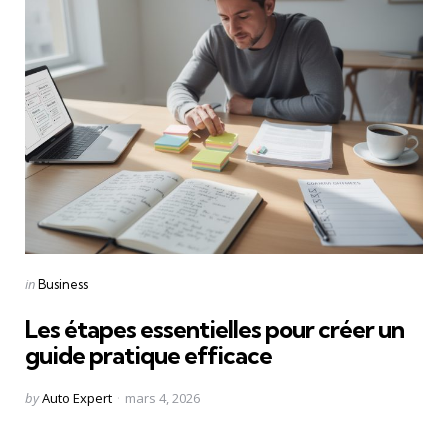
Categories
Posted
in
Business
in
Les étapes essentielles pour créer un
guide pratique efficace
Posted
by
Auto Expert
mars 4, 2026
by