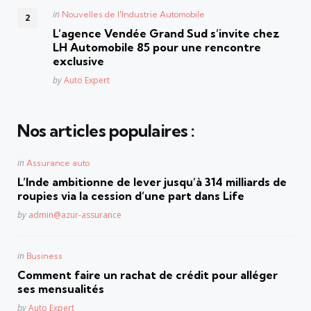
Posted
in
Nouvelles de l'Industrie Automobile
in
L’agence Vendée Grand Sud s’invite chez
LH Automobile 85 pour une rencontre
exclusive
Posted
by
Auto Expert
Nos articles populaires :
Posted
in
Assurance auto
in
L’Inde ambitionne de lever jusqu’à 314 milliards de
roupies via la cession d’une part dans Life
Posted
by
admin@azur-assurance
Posted
in
Business
in
Comment faire un rachat de crédit pour alléger
ses mensualités
Posted
by
Auto Expert