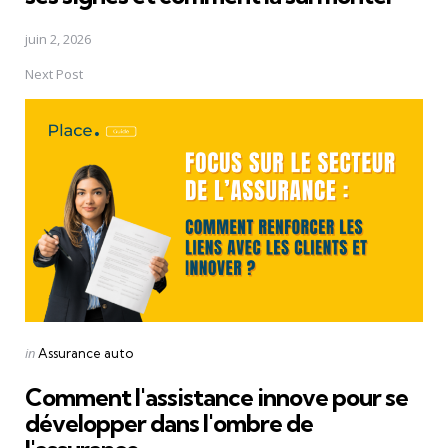
juin 2, 2026
Next Post
Posted
in
Assurance auto
in
Comment l'assistance innove pour se
développer dans l'ombre de