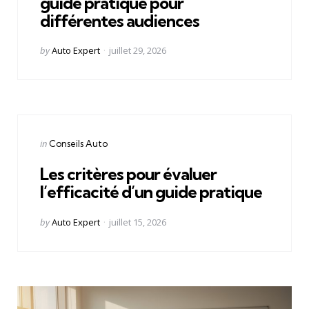
guide pratique pour
différentes audiences
Posted
by
Auto Expert
juillet 29, 2026
by
Categories
Posted
in
Conseils Auto
in
Les critères pour évaluer
l’efficacité d’un guide pratique
Posted
by
Auto Expert
juillet 15, 2026
by