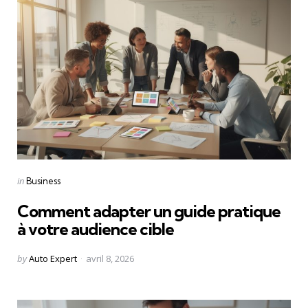
Categories
Posted
in
Business
in
Comment adapter un guide pratique
à votre audience cible
Posted
by
Auto Expert
avril 8, 2026
by