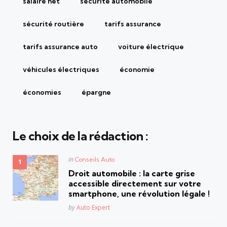
salaire net
sécurité automobile
sécurité routière
tarifs assurance
tarifs assurance auto
voiture électrique
véhicules électriques
économie
économies
épargne
Le choix de la rédaction :
Posted
in
Conseils Auto
in
Droit automobile : la carte grise
accessible directement sur votre
smartphone, une révolution légale !
Posted
by
Auto Expert