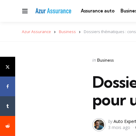
Menu
Assurance auto
Busine
Azur Assurance
Business
Dossiers thématiques : cons
Categories
Posted
in
Business
in
Dossie
pour 
Posted
by
Auto Exper
3 mois ago
by