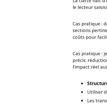
La clarté naît d
le lecteur saisi
Cas pratique : d
sections pertine
coûts pour facil
Cas pratique : j
précis: réducti
l’impact réel au
Structure
Utiliser 
Les trans