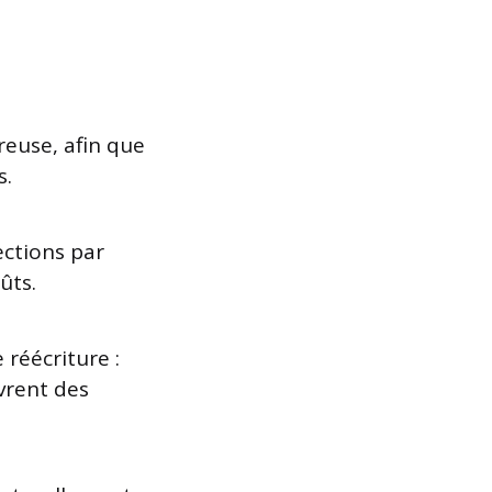
reuse, afin que
s.
ections par
ûts.
 réécriture :
vrent des