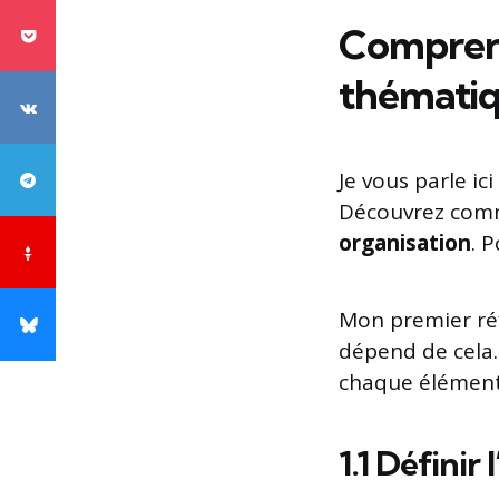
Comprendr
thémati
Je vous parle ic
Découvrez comme
organisation
. 
Mon premier réfle
dépend de cela. 
chaque élément 
1.1 Définir 