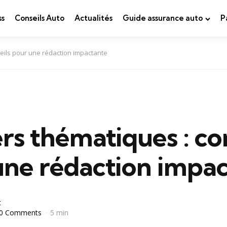
ss
Conseils Auto
Actualités
Guide assurance auto
P
eils pour une rédaction impactante
rs thématiques : co
une rédaction impa
t
0 Comments
5 min