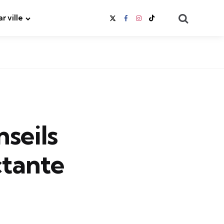
Search
ar ville
nseils
ctante