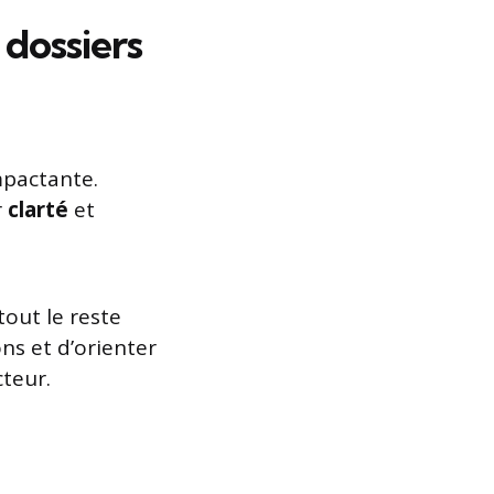
 dossiers
pactante.
r
clarté
et
 tout le reste
ons et d’orienter
teur.