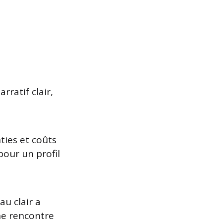
rratif clair,
ties et coûts
our un profil
au clair a
ne rencontre