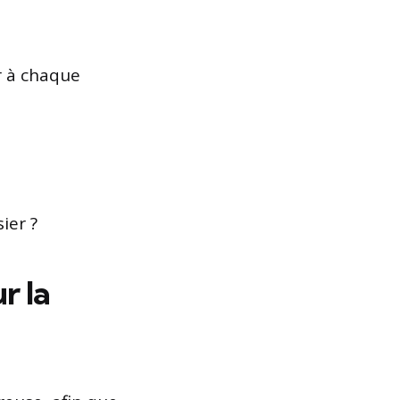
ur à chaque
ier ?
r la