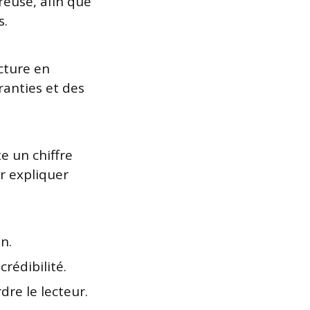
reuse, afin que
s.
ucture en
ranties et des
te un chiffre
r expliquer
n.
crédibilité.
dre le lecteur.