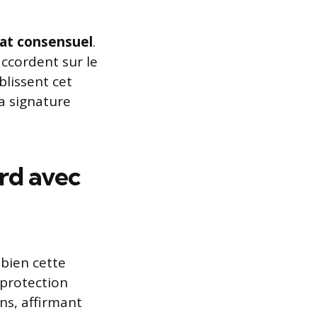
at consensuel
.
’accordent sur le
lissent cet
a signature
ord avec
 bien cette
 protection
ons, affirmant