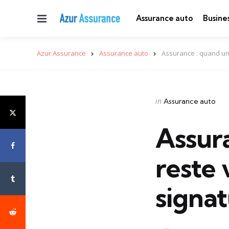
Menu
Assurance auto
Busine
Azur Assurance
Assurance auto
Assurance : quand un 
Categories
Posted
in
Assurance auto
in
Assura
reste 
signa