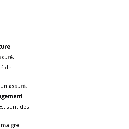
ture
.
ssuré.
té de
 un assuré.
agement
.
s, sont des
é malgré