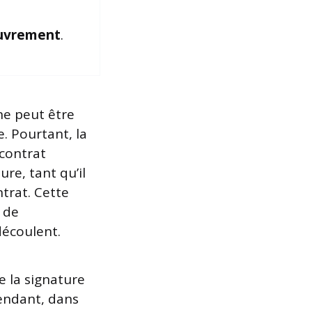
uvrement
.
 ne peut être
 Pourtant, la
 contrat
re, tant qu’il
ntrat. Cette
t de
découlent.
e la signature
pendant, dans