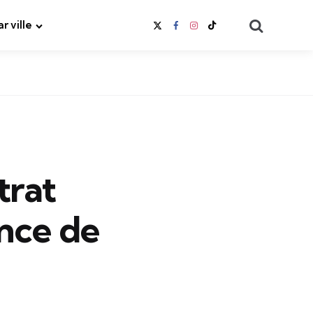
Search
ar ville
trat
ence de