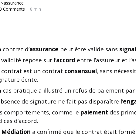
r-assurance
0 Comments
8 min
 contrat d’
assurance
peut être valide sans
signa
 validité repose sur l’
accord
entre l’assureur et l’a
 contrat est un contrat
consensuel
, sans nécessi
gnature écrite.
 cas pratique a illustré un refus de paiement par
absence de signature ne fait pas disparaître l’
eng
s comportements, comme le
paiement
des prime
dices d’accord.
a
Médiation
a confirmé que le contrat était form