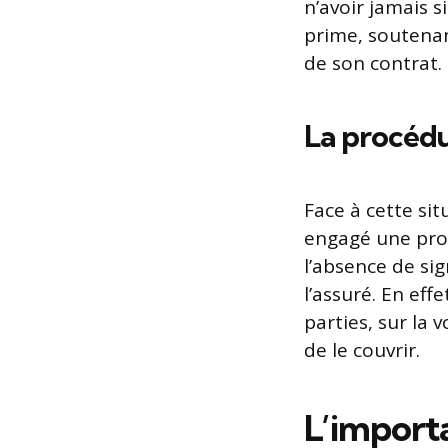
n’avoir jamais s
prime, soutenan
de son contrat.
La procédu
Face à cette sit
engagé une proc
l’absence de si
l’assuré. En eff
parties, sur la 
de le couvrir.
L’importa