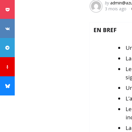
Posted
by
admin@azu
3 mois ago
by
EN BREF
Un
La
Le
si
Un
L’
Le
in
L