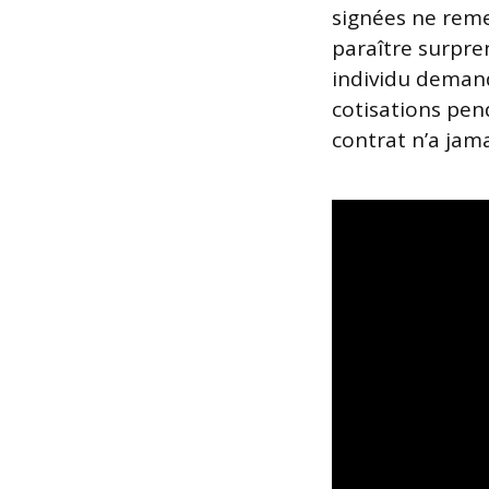
signées ne reme
paraître surpren
individu demand
cotisations pend
contrat n’a jama