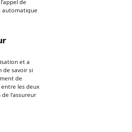
 l’appel de
nt automatique
ur
isation et a
de savoir si
gement de
d entre les deux
n de l’assureur