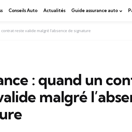
ss
Conseils Auto
Actualités
Guide assurance auto
P
contrat reste valide malgré l’absence de signature
nce : quand un con
valide malgré l’abs
ture