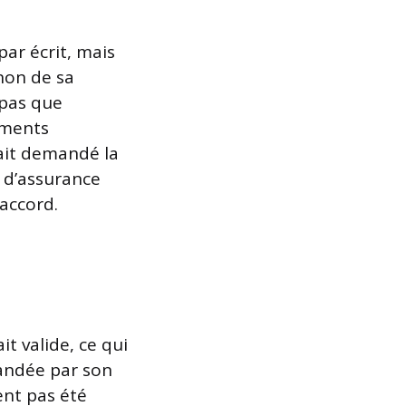
par écrit, mais
non de sa
 pas que
léments
vait demandé la
s d’assurance
 accord.
t valide, ce qui
mandée par son
ient pas été