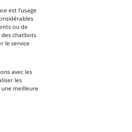
nce est l’usage
 considérables
ients ou de
e des chatbots
 le service
ions avec les
liser les
à une meilleure