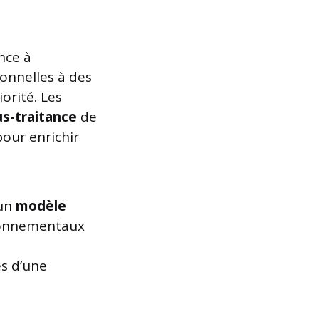
ance à
onnelles à des
orité. Les
s-traitance
de
pour enrichir
 un
modèle
ironnementaux
s d’une