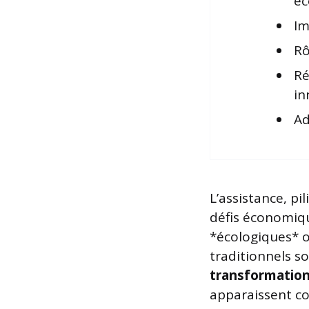
éc
Im
Rô
Ré
in
Ad
L’assistance, pi
défis économiqu
*écologiques* 
traditionnels so
transformatio
apparaissent co