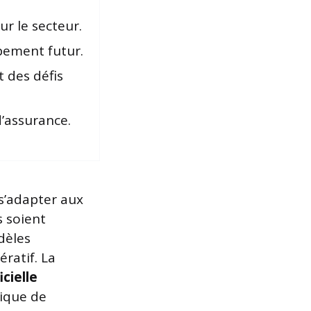
ur le secteur.
pement futur.
 des défis
d’assurance.
 s’adapter aux
s soient
dèles
ratif. La
icielle
mique de