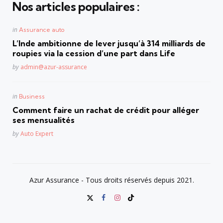
Nos articles populaires :
Posted
in
Assurance auto
in
L’Inde ambitionne de lever jusqu’à 314 milliards de
roupies via la cession d’une part dans Life
Posted
by
admin@azur-assurance
Posted
in
Business
in
Comment faire un rachat de crédit pour alléger
ses mensualités
Posted
by
Auto Expert
Azur Assurance - Tous droits réservés depuis 2021.