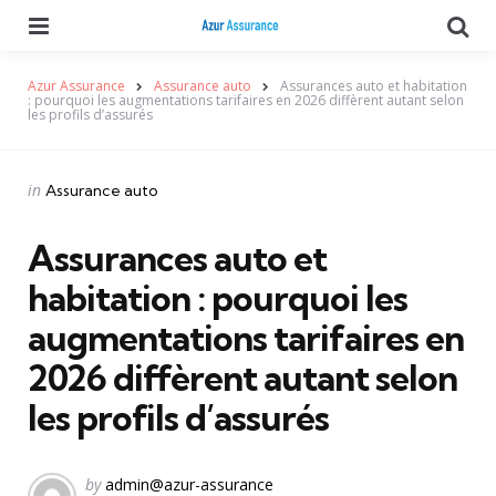
Menu
Se
Azur Assurance
Assurance auto
Assurances auto et habitation
: pourquoi les augmentations tarifaires en 2026 diffèrent autant selon
les profils d’assurés
Categories
Posted
in
Assurance auto
in
Assurances auto et
habitation : pourquoi les
augmentations tarifaires en
2026 diffèrent autant selon
les profils d’assurés
Posted
by
admin@azur-assurance