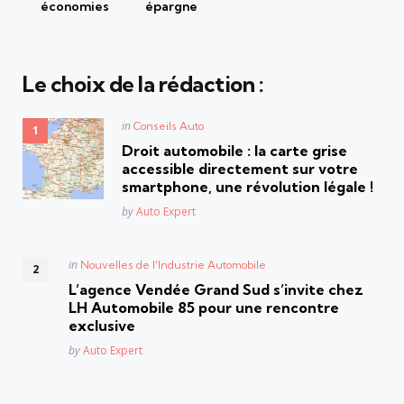
économies
épargne
Le choix de la rédaction :
Posted
in
Conseils Auto
in
Droit automobile : la carte grise
accessible directement sur votre
smartphone, une révolution légale !
Posted
by
Auto Expert
Posted
in
Nouvelles de l'Industrie Automobile
in
L’agence Vendée Grand Sud s’invite chez
LH Automobile 85 pour une rencontre
exclusive
Posted
by
Auto Expert