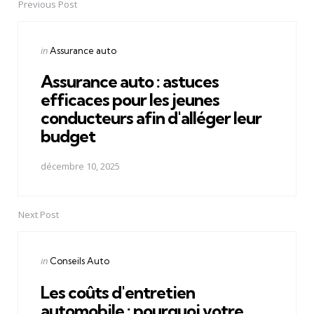
Previous Post
Post
navigation
Posted
in
Assurance auto
in
Assurance auto : astuces
efficaces pour les jeunes
conducteurs afin d'alléger leur
budget
décembre 10, 2025
Next Post
Posted
in
Conseils Auto
in
Les coûts d'entretien
automobile : pourquoi votre