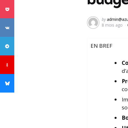
Posted
by
admin@azu
8 mois ago
by
EN BREF
Co
d’
Pr
co
Im
so
B