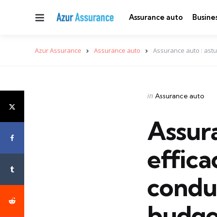
Menu
Assurance auto
Busine
Azur Assurance
Assurance auto
Assurance auto : astu
Categories
Posted
in
Assurance auto
in
Assura
effica
conduc
budge