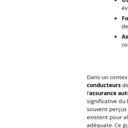
Ut
év
Fo
de
As
co
Dans un context
conducteurs
de
l’
assurance aut
significative d
souvent perçus
existent pour a
adéquate. Ce gu