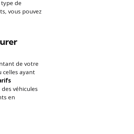
e type de
nts, vous pouvez
surer
ntant de votre
 celles ayant
arifs
s des véhicules
nts en