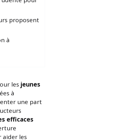
prudente pour
eurs proposent
on à
pour les
jeunes
ées à
senter une part
ducteurs
es efficaces
erture
 aider les