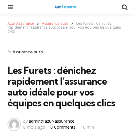
Menu
Se
Azur Assurance
Assurance auto
Les Furets : dénichez
rapidement l’assurance auto idéale pour vos équipes en quelques
clics
Categories
Posted
in
Assurance auto
in
Les Furets : dénichez
rapidement l’assurance
auto idéale pour vos
équipes en quelques clics
Posted
by
admin@azur-assurance
8 mois ago
0 Comments
10 min
by