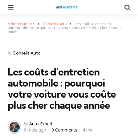
Menu
Se
Azur Assurance
Conseils Auto
Les coûts d’entretien
automobile : pourquoi votre voiture vous coûte plus cher chaque
année
Categories
Posted
in
Conseils Auto
in
Les coûts d’entretien
automobile : pourquoi
votre voiture vous coûte
plus cher chaque année
Posted
by
Auto Expert
8 mois ago
0 Comments
4 min
by