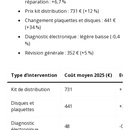
réparation : +6,7 %
Prix kit distribution : 731 € (+12 %)
Changement plaquettes et disques : 441 €
(+34 %)
Diagnostic électronique : légère baisse (-0,4
%)
Révision générale : 352 € (+5 %)
Type d’intervention
Coût moyen 2025 (€)
Evol
Kit de distribution
731
+12
Disques et
441
+34
plaquettes
Diagnostic
48
-0,4
électronique