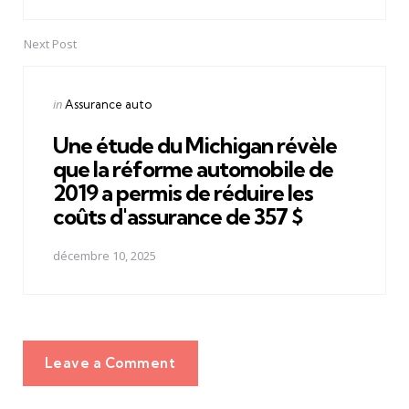
Next Post
Posted
in
Assurance auto
in
Une étude du Michigan révèle
que la réforme automobile de
2019 a permis de réduire les
coûts d'assurance de 357 $
décembre 10, 2025
Leave a Comment