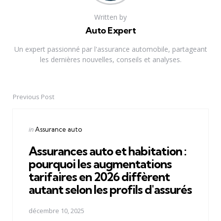
Written by
Auto Expert
Un expert passionné par l'assurance automobile, partageant
les dernières nouvelles, conseils et analyses.
Previous Post
Post
navigation
Posted
in
Assurance auto
in
Assurances auto et habitation :
pourquoi les augmentations
tarifaires en 2026 diffèrent
autant selon les profils d'assurés
décembre 10, 2025