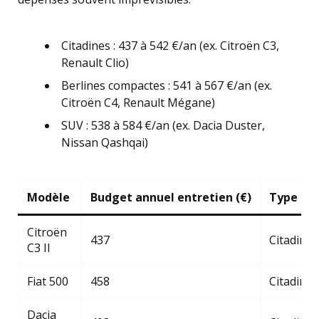
Citadines : 437 à 542 €/an (ex. Citroën C3,
Renault Clio)
Berlines compactes : 541 à 567 €/an (ex.
Citroën C4, Renault Mégane)
SUV : 538 à 584 €/an (ex. Dacia Duster,
Nissan Qashqai)
Modèle
Budget annuel entretien (€)
Type de 
Citroën
437
Citadine
C3 II
Fiat 500
458
Citadine
Dacia