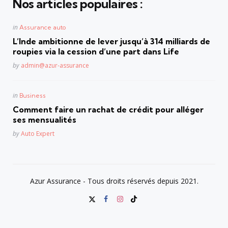
Nos articles populaires :
Posted
in
Assurance auto
in
L’Inde ambitionne de lever jusqu’à 314 milliards de
roupies via la cession d’une part dans Life
Posted
by
admin@azur-assurance
Posted
in
Business
in
Comment faire un rachat de crédit pour alléger
ses mensualités
Posted
by
Auto Expert
Azur Assurance - Tous droits réservés depuis 2021.