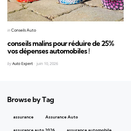
Categories
Posted
in
Conseils Auto
in
conseils malins pour réduire de 25%
vos dépenses automobiles !
Posted
by
Auto Expert
juin 10, 2026
by
Browse by Tag
assurance
Assurance Auto
assurance auto 2026
assurance automobile