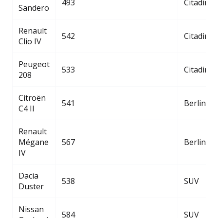
493
Citadine
Sandero
Renault
542
Citadine
Clio IV
Peugeot
533
Citadine
208
Citroën
541
Berline 
C4 II
Renault
Mégane
567
Berline 
IV
Dacia
538
SUV
Duster
Nissan
584
SUV