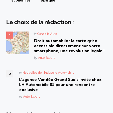
économies
épargne
Le choix de la rédaction :
Posted
in
Conseils Auto
in
Droit automobile : la carte grise
accessible directement sur votre
smartphone, une révolution légale !
Posted
by
Auto Expert
Posted
in
Nouvelles de l'Industrie Automobile
in
L’agence Vendée Grand Sud s’invite chez
LH Automobile 85 pour une rencontre
exclusive
Posted
by
Auto Expert