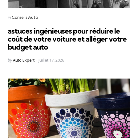
Categories
Posted
in
Conseils Auto
in
astuces ingénieuses pour réduire le
coût de votre voiture et alléger votre
budget auto
Posted
by
Auto Expert
juillet 17, 2026
by