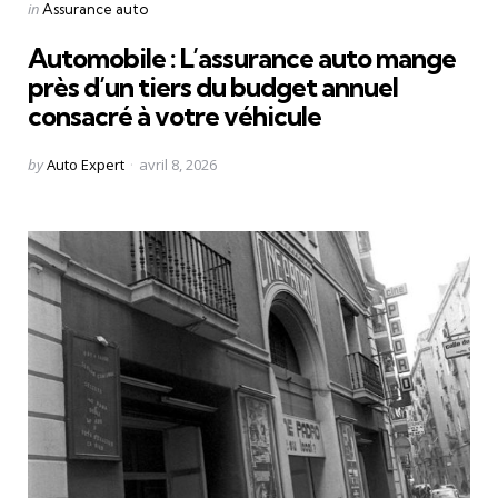
Categories
Posted
in
Assurance auto
in
Automobile : L’assurance auto mange
près d’un tiers du budget annuel
consacré à votre véhicule
Posted
by
Auto Expert
avril 8, 2026
by