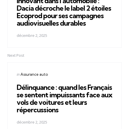
Innovant dans l'automobile :
Dacia décroche le label 2 étoiles
Ecoprod pour ses campagnes
audiovisuelles durables
décembre 2, 2025
Next Post
Posted
in
Assurance auto
in
Délinquance : quand les Français
se sentent impuissants face aux
vols de voitures et leurs
répercussions
décembre 2, 2025