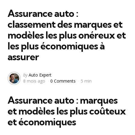
in
Assurance auto :
classement des marques et
modèles les plus onéreux et
les plus économiques à
assurer
Posted
by
Auto Expert
8 mois ago
0 Comments
5 min
by
Assurance auto : marques
et modèles les plus coûteux
et économiques