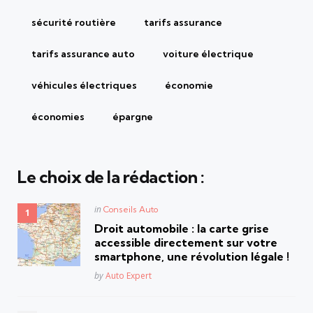
sécurité routière
tarifs assurance
tarifs assurance auto
voiture électrique
véhicules électriques
économie
économies
épargne
Le choix de la rédaction :
Posted
in
Conseils Auto
in
Droit automobile : la carte grise
accessible directement sur votre
smartphone, une révolution légale !
Posted
by
Auto Expert