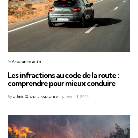
Categories
Posted
in
Assurance auto
in
Les infractions au code de la route :
comprendre pour mieux conduire
Posted
by
admin@azur-assurance
janvier 1, 2025
by