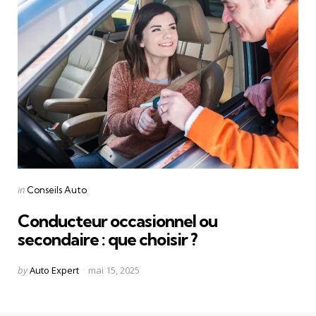
Categories
Posted
in
Conseils Auto
in
Conducteur occasionnel ou
secondaire : que choisir ?
Posted
by
Auto Expert
mai 15, 2025
by