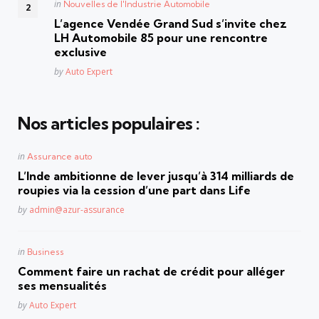
Posted
in
Nouvelles de l'Industrie Automobile
in
L’agence Vendée Grand Sud s’invite chez
LH Automobile 85 pour une rencontre
exclusive
Posted
by
Auto Expert
Nos articles populaires :
Posted
in
Assurance auto
in
L’Inde ambitionne de lever jusqu’à 314 milliards de
roupies via la cession d’une part dans Life
Posted
by
admin@azur-assurance
Posted
in
Business
in
Comment faire un rachat de crédit pour alléger
ses mensualités
Posted
by
Auto Expert