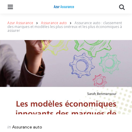
Menu
Se
Azur Assurance
Assurance auto
Assurance auto : classement
des marques et modèles les plus onéreux et les plus économiques à
assurer
Categories
Posted
in
Assurance auto