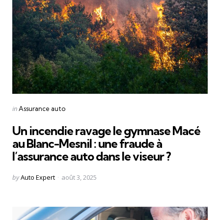
Categories
Posted
in
Assurance auto
in
Un incendie ravage le gymnase Macé
au Blanc-Mesnil : une fraude à
l’assurance auto dans le viseur ?
Posted
by
Auto Expert
août 3, 2025
by