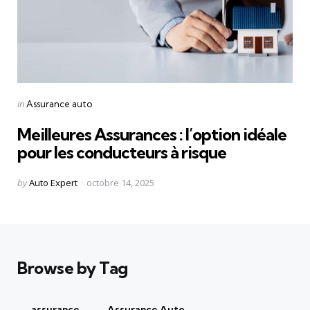
Categories
Posted
in
Assurance auto
in
Meilleures Assurances : l’option idéale
pour les conducteurs à risque
Posted
by
Auto Expert
octobre 14, 2025
by
Browse by Tag
assurance
Assurance Auto