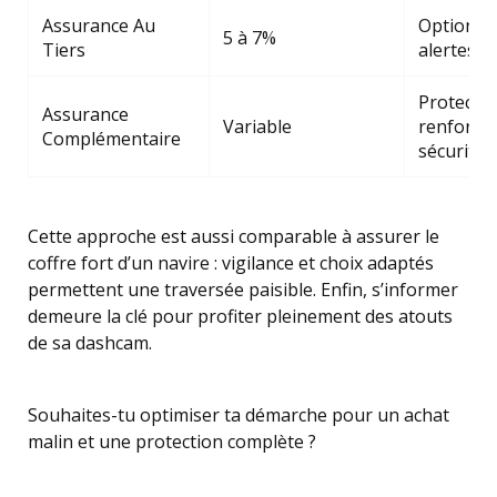
Assurance Au
Option su
5 à 7%
Tiers
alertes e
Protectio
Assurance
Variable
renforcé
Complémentaire
sécurité 
Cette approche est aussi comparable à assurer le
coffre fort d’un navire : vigilance et choix adaptés
permettent une traversée paisible. Enfin, s’informer
demeure la clé pour profiter pleinement des atouts
de sa dashcam.
Souhaites-tu optimiser ta démarche pour un achat
malin et une protection complète ?