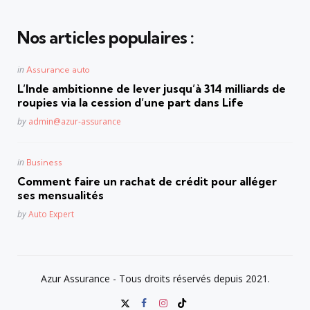
Nos articles populaires :
Posted
in
Assurance auto
in
L’Inde ambitionne de lever jusqu’à 314 milliards de
roupies via la cession d’une part dans Life
Posted
by
admin@azur-assurance
Posted
in
Business
in
Comment faire un rachat de crédit pour alléger
ses mensualités
Posted
by
Auto Expert
Azur Assurance - Tous droits réservés depuis 2021.