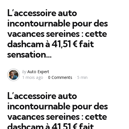
in
L’accessoire auto
incontournable pour des
vacances sereines : cette
dashcam à 41,51 € fait
sensation…
Posted
by
Auto Expert
1 mois ago
0 Comments
5 min
by
L’accessoire auto
incontournable pour des
vacances sereines : cette
dashcam à 41,51 € fait