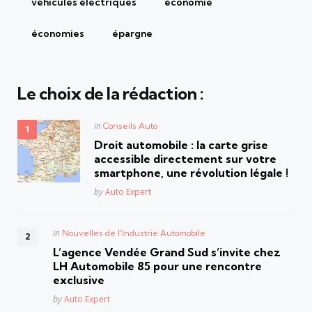
véhicules électriques
économie
économies
épargne
Le choix de la rédaction :
Posted
in
Conseils Auto
in
Droit automobile : la carte grise
accessible directement sur votre
smartphone, une révolution légale !
Posted
by
Auto Expert
Posted
in
Nouvelles de l'Industrie Automobile
in
L’agence Vendée Grand Sud s’invite chez
LH Automobile 85 pour une rencontre
exclusive
Posted
by
Auto Expert