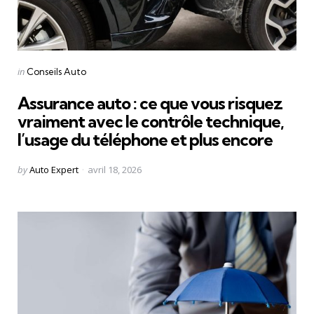
Categories
Posted
in
Conseils Auto
in
Assurance auto : ce que vous risquez
vraiment avec le contrôle technique,
l’usage du téléphone et plus encore
Posted
by
Auto Expert
avril 18, 2026
by