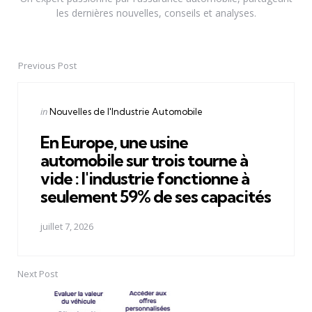
les dernières nouvelles, conseils et analyses.
Previous Post
Post
navigation
Posted
in
Nouvelles de l'Industrie Automobile
in
En Europe, une usine
automobile sur trois tourne à
vide : l'industrie fonctionne à
seulement 59% de ses capacités
juillet 7, 2026
Next Post