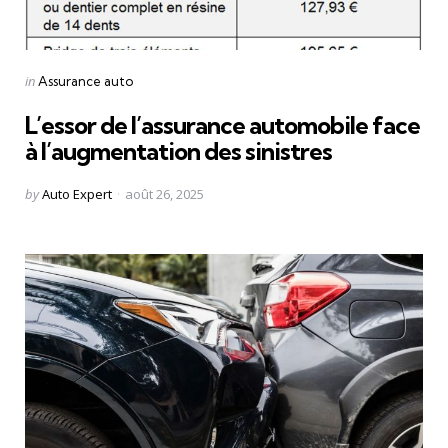
Categories
Posted
in
Assurance auto
in
L’essor de l’assurance automobile face
à l’augmentation des sinistres
Posted
by
Auto Expert
août 26, 2025
by