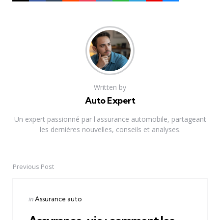
Written by
Auto Expert
Un expert passionné par l'assurance automobile, partageant
les dernières nouvelles, conseils et analyses.
Previous Post
Post
navigation
Posted
in
Assurance auto
in