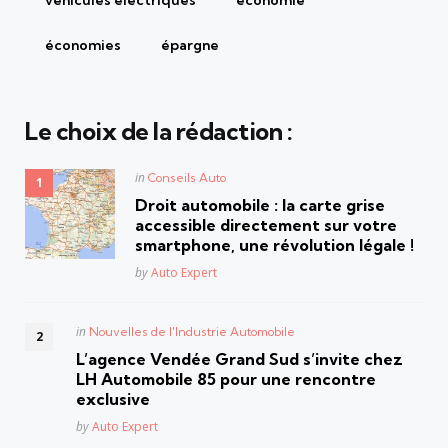
véhicules électriques
économie
économies
épargne
Le choix de la rédaction :
Posted
in
Conseils Auto
in
Droit automobile : la carte grise
accessible directement sur votre
smartphone, une révolution légale !
Posted
by
Auto Expert
Posted
in
Nouvelles de l'Industrie Automobile
in
L’agence Vendée Grand Sud s’invite chez
LH Automobile 85 pour une rencontre
exclusive
Posted
by
Auto Expert