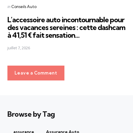
Posted
in
Conseils Auto
in
L’accessoire auto incontournable pour
des vacances sereines : cette dashcam
à 41,51 € fait sensation...
juillet 7, 2026
Leave a Comment
Browse by Tag
assurance
Assurance Auto