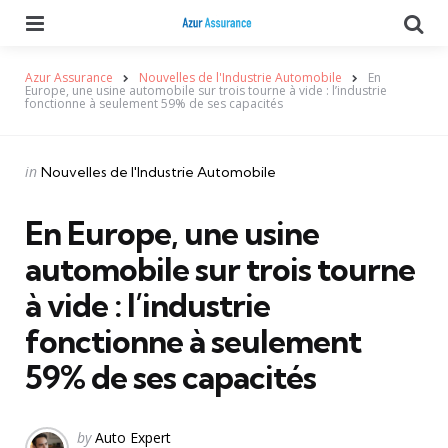
Menu
Se
Azur Assurance
Nouvelles de l'Industrie Automobile
En
Europe, une usine automobile sur trois tourne à vide : l’industrie
fonctionne à seulement 59% de ses capacités
Categories
Posted
in
Nouvelles de l'Industrie Automobile
in
En Europe, une usine
automobile sur trois tourne
à vide : l’industrie
fonctionne à seulement
59% de ses capacités
Posted
by
Auto Expert