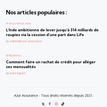
Nos articles populaires :
Posted
in
Assurance auto
in
L’Inde ambitionne de lever jusqu’à 314 milliards de
roupies via la cession d’une part dans Life
Posted
by
admin@azur-assurance
Posted
in
Business
in
Comment faire un rachat de crédit pour alléger
ses mensualités
Posted
by
Auto Expert
Azur Assurance - Tous droits réservés depuis 2021.