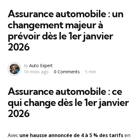
in
Assurance automobile : un
changement majeur à
prévoir dès le 1er janvier
2026
Posted
by
Auto Expert
10 mois ago
0 Comments
5 min
by
Assurance automobile : ce
qui change dès le 1er janvier
2026
Avec
une hausse annoncée de 4 à 5 % des tarifs
en