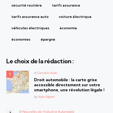
sécurité routière
tarifs assurance
tarifs assurance auto
voiture électrique
véhicules électriques
économie
économies
épargne
Le choix de la rédaction :
Posted
in
Conseils Auto
in
Droit automobile : la carte grise
accessible directement sur votre
smartphone, une révolution légale !
Posted
by
Auto Expert
Posted
in
Nouvelles de l'Industrie Automobile