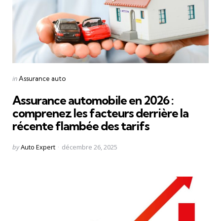
Categories
Posted
in
Assurance auto
in
Assurance automobile en 2026 :
comprenez les facteurs derrière la
récente flambée des tarifs
Posted
by
Auto Expert
décembre 26, 2025
by