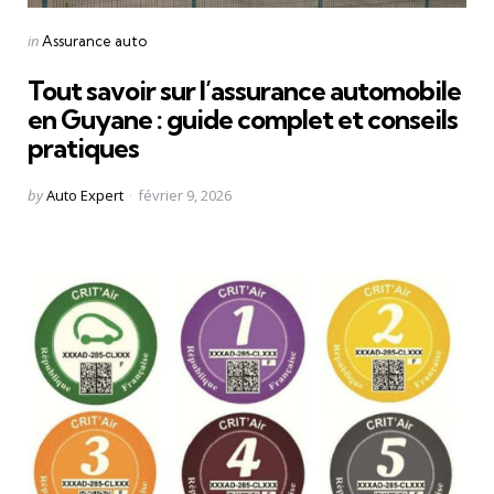
Categories
Posted
in
Assurance auto
in
Tout savoir sur l’assurance automobile
en Guyane : guide complet et conseils
pratiques
Posted
by
Auto Expert
février 9, 2026
by