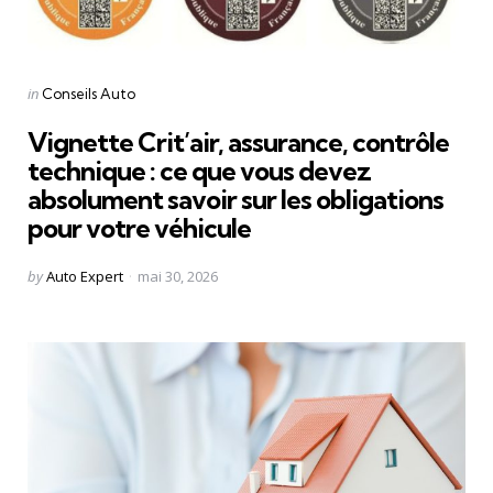
Categories
Posted
in
Conseils Auto
in
Vignette Crit’air, assurance, contrôle
technique : ce que vous devez
absolument savoir sur les obligations
pour votre véhicule
Posted
by
Auto Expert
mai 30, 2026
by