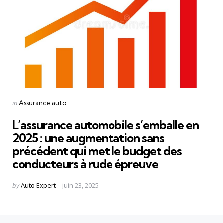
Categories
Posted
in
Assurance auto
in
L’assurance automobile s’emballe en
2025 : une augmentation sans
précédent qui met le budget des
conducteurs à rude épreuve
Posted
by
Auto Expert
juin 23, 2025
by