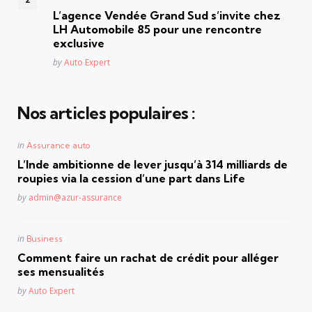
in
L’agence Vendée Grand Sud s’invite chez
LH Automobile 85 pour une rencontre
exclusive
Posted
by
Auto Expert
Nos articles populaires :
Posted
in
Assurance auto
in
L’Inde ambitionne de lever jusqu’à 314 milliards de
roupies via la cession d’une part dans Life
Posted
by
admin@azur-assurance
Posted
in
Business
in
Comment faire un rachat de crédit pour alléger
ses mensualités
Posted
by
Auto Expert