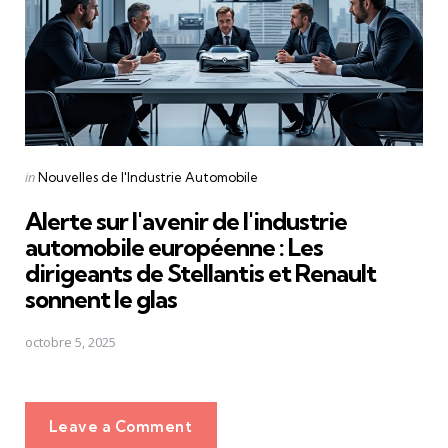
Posted
in
Nouvelles de l'Industrie Automobile
in
Alerte sur l'avenir de l'industrie
automobile européenne : Les
dirigeants de Stellantis et Renault
sonnent le glas
octobre 5, 2025
Leave a Comment