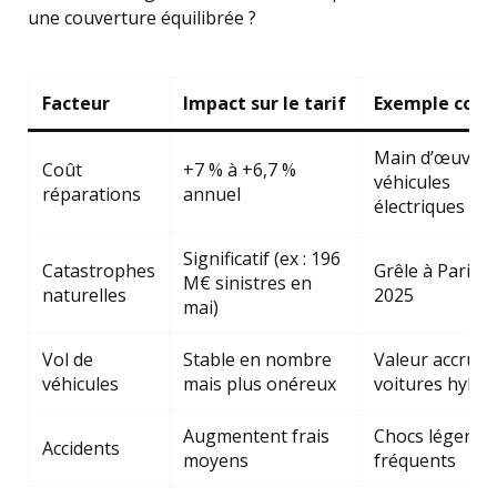
une couverture équilibrée ?
Facteur
Impact sur le tarif
Exemple conc
Main d’œuvre
Coût
+7 % à +6,7 %
véhicules
réparations
annuel
électriques
Significatif (ex : 196
Catastrophes
Grêle à Paris
M€ sinistres en
naturelles
2025
mai)
Vol de
Stable en nombre
Valeur accrue 
véhicules
mais plus onéreux
voitures hybri
Augmentent frais
Chocs légers
Accidents
moyens
fréquents