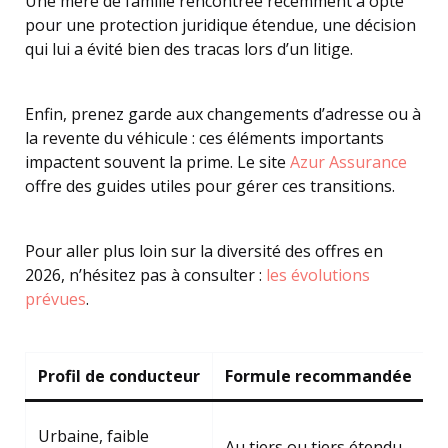
Une mère de famille rencontrée récemment a opté
pour une protection juridique étendue, une décision
qui lui a évité bien des tracas lors d’un litige.
Enfin, prenez garde aux changements d’adresse ou à
la revente du véhicule : ces éléments importants
impactent souvent la prime. Le site
Azur Assurance
offre des guides utiles pour gérer ces transitions.
Pour aller plus loin sur la diversité des offres en
2026, n’hésitez pas à consulter :
les évolutions
prévues
.
Profil de conducteur
Formule recommandée
O
P
Urbaine, faible
Au tiers ou tiers étendu
j