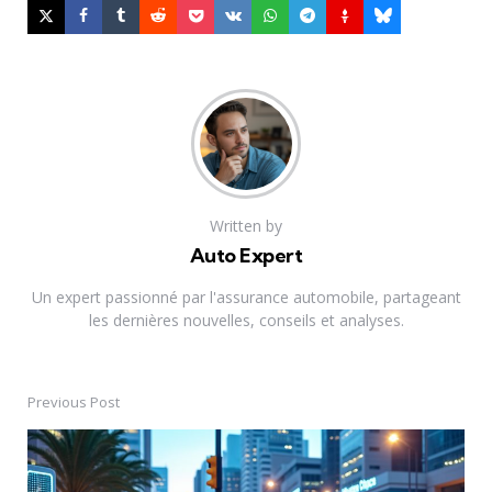
Written by
Auto Expert
Un expert passionné par l'assurance automobile, partageant
les dernières nouvelles, conseils et analyses.
Previous Post
Post
navigation