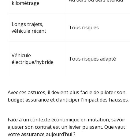
kilométrage
a
V
Longs trajets,
Tous risques
r
véhicule récent
b
G
Véhicule
b
Tous risques adapté
électrique/hybride
s
s
Avec ces astuces, il devient plus facile de piloter son
budget assurance et d’anticiper l’impact des hausses.
Face à un contexte économique en mutation, savoir
ajuster son contrat est un levier puissant. Que vaut
votre assurance aujourd’hui ?